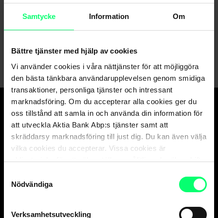
Samtycke
Information
Om
Kundservice
Skicka ett meddelande till oss via nätbanken
Bättre tjänster med hjälp av cookies
Vi använder cookies i våra nättjänster för att möjliggöra
den bästa tänkbara användarupplevelsen genom smidiga
transaktioner, personliga tjänster och intressant
marknadsföring. Om du accepterar alla cookies ger du
oss tillstånd att samla in och använda din information för
Den goda banken.
att utveckla Aktia Bank Abp:s tjänster samt att
Och suveräna
skräddarsy marknadsföring till just dig. Du kan även välja
kapitalförvaltaren.
vilka cookies du accepterar. Vissa cookies är
obligatoriska för att säkerställa en pålitlig och säker drift
av våra digitala tjänster.
Samtyckesval
Nödvändiga
Kundservice
Privatkunder
Verksamhetsutveckling
vard. 8-18