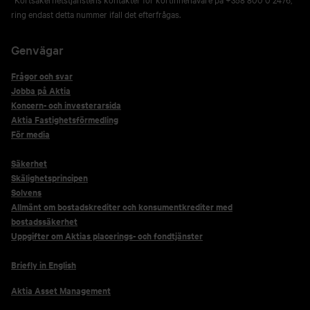
ring endast detta nummer ifall det efterfrågas.
Genvägar
Frågor och svar
Jobba på Aktia
Koncern- och investerarsida
Aktia Fastighetsförmedling
För media
Säkerhet
Skälighetsprincipen
Solvens
Allmänt om bostadskrediter och konsumentkrediter med
bostadssäkerhet
Uppgifter om Aktias placerings- och fondtjänster
Briefly in English
Aktia Asset Management