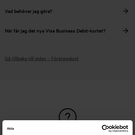
Vad behöver jag göra?
När får jag det nya Visa Business Debit-kortet?
Gå tillbaka till sidan – Företagskort
Hittar du inte det du söker?