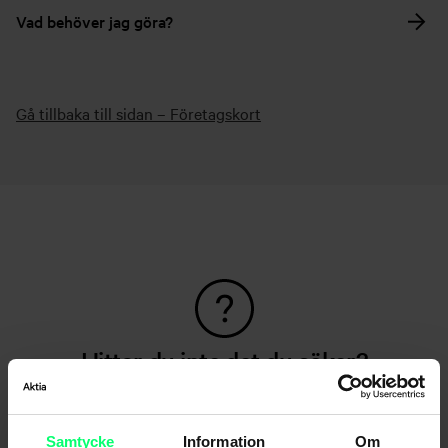
Vad behöver jag göra?
Gå tillbaka till sidan – Företagskort
Hittar du inte det du söker?
Kundservice
Samtycke
Information
Om