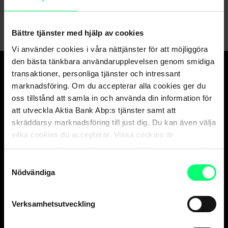
Skicka ett meddelande till oss via nätbanken
Bättre tjänster med hjälp av cookies
Vi använder cookies i våra nättjänster för att möjliggöra
den bästa tänkbara användarupplevelsen genom smidiga
transaktioner, personliga tjänster och intressant
Den goda banken.
marknadsföring. Om du accepterar alla cookies ger du
oss tillstånd att samla in och använda din information för
Och suveräna
att utveckla Aktia Bank Abp:s tjänster samt att
kapitalförvaltaren.
skräddarsy marknadsföring till just dig. Du kan även välja
vilka cookies du accepterar. Vissa cookies är
obligatoriska för att säkerställa en pålitlig och säker drift
Kundservice
av våra digitala tjänster.
Samtyckesval
Nödvändiga
Privatkunder
vard. 8-18
010 247 010
Verksamhetsutveckling
Företagskunder
vard. 9-16