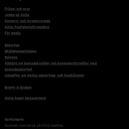
Frågor och svar
Jobba på Aktia
Koncern- och investerarsida
Aktia Fastighetsförmedling
För media
Säkerhet
Skälighetsprincipen
Solvens
Allmänt om bostadskrediter och konsumentkrediter med
bostadssäkerhet
Uppgifter om Aktias placerings- och fondtjänster
Briefly in English
Aktia Asset Management
Samtalspris
Nummer som börjar på 0102: lna/msa.