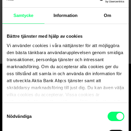
Hittar du inte det du söker?
Samtycke
Information
Om
Kundservice
Bättre tjänster med hjälp av cookies
Skicka ett meddelande till oss via nätbanken
Vi använder cookies i våra nättjänster för att möjliggöra
den bästa tänkbara användarupplevelsen genom smidiga
transaktioner, personliga tjänster och intressant
marknadsföring. Om du accepterar alla cookies ger du
oss tillstånd att samla in och använda din information för
att utveckla Aktia Bank Abp:s tjänster samt att
Den goda banken.
skräddarsy marknadsföring till just dig. Du kan även välja
Och suveräna
vilka cookies du accepterar. Vissa cookies är
kapitalförvaltaren.
obligatoriska för att säkerställa en pålitlig och säker drift
av våra digitala tjänster.
Samtyckesval
Nödvändiga
Kundservice