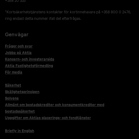
+358 20 333
*Kortsäkerhetstjänstens kontakter för kortinnehavare på +358 800 0 2476,
ring endast detta nummer ifall det efterfrågas.
Genvägar
Frågor och svar
Jobba på Aktia
Koncern- och investerarsida
Aktia Fastighetsförmedling
För media
Säkerhet
Skälighetsprincipen
Solvens
Allmänt om bostadskrediter och konsumentkrediter med
bostadssäkerhet
Uppgifter om Aktias placerings- och fondtjänster
Briefly in English