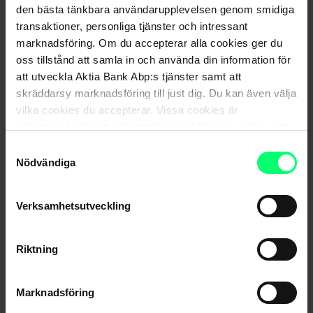
den bästa tänkbara användarupplevelsen genom smidiga
transaktioner, personliga tjänster och intressant
marknadsföring. Om du accepterar alla cookies ger du
oss tillstånd att samla in och använda din information för
att utveckla Aktia Bank Abp:s tjänster samt att
skräddarsy marknadsföring till just dig. Du kan även välja
vilka cookies du accepterar. Vissa cookies är
obligatoriska för att säkerställa en pålitlig och säker drift
av våra digitala tjänster.
Samtyckesval
Nödvändiga
Fonder som huvudsakligen placerar i Ryssland
avlägsnade från utbudet för placeringsobjekt
Verksamhetsutveckling
Riktning
Marknadsföring