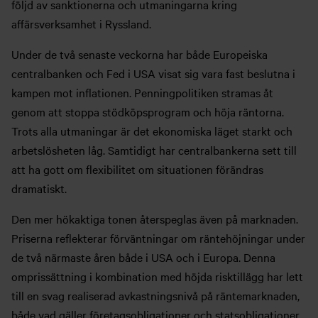
följd av sanktionerna och utmaningarna kring
affärsverksamhet i Ryssland.
Under de två senaste veckorna har både Europeiska
centralbanken och Fed i USA visat sig vara fast beslutna i
kampen mot inflationen. Penningpolitiken stramas åt
genom att stoppa stödköpsprogram och höja räntorna.
Trots alla utmaningar är det ekonomiska läget starkt och
arbetslösheten låg. Samtidigt har centralbankerna sett till
att ha gott om flexibilitet om situationen förändras
dramatiskt.
Den mer hökaktiga tonen återspeglas även på marknaden.
Priserna reflekterar förväntningar om räntehöjningar under
de två närmaste åren både i USA och i Europa. Denna
omprissättning i kombination med höjda risktillägg har lett
till en svag realiserad avkastningsnivå på räntemarknaden,
både vad gäller företagsobligationer och statsobligationer.