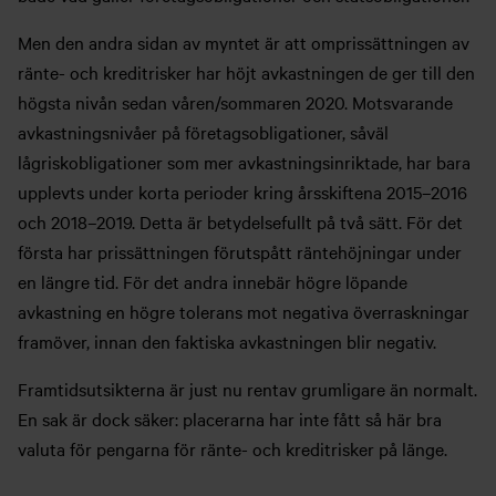
Men den andra sidan av myntet är att omprissättningen av
ränte- och kreditrisker har höjt avkastningen de ger till den
högsta nivån sedan våren/sommaren 2020. Motsvarande
avkastningsnivåer på företagsobligationer, såväl
lågriskobligationer som mer avkastningsinriktade, har bara
upplevts under korta perioder kring årsskiftena 2015–2016
och 2018–2019. Detta är betydelsefullt på två sätt. För det
första har prissättningen förutspått räntehöjningar under
en längre tid. För det andra innebär högre löpande
avkastning en högre tolerans mot negativa överraskningar
framöver, innan den faktiska avkastningen blir negativ.
Framtidsutsikterna är just nu rentav grumligare än normalt.
En sak är dock säker: placerarna har inte fått så här bra
valuta för pengarna för ränte- och kreditrisker på länge.