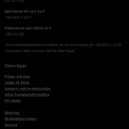
010 247 050
Spärrtjänst för kort 24 h*
+358 800 0 2477
Nätbankens spärrtjänst 24 h
+358 20 333
*Kortsäkerhetstjänstens kontakter för kortinnehavare på +358 800 0 2476,
ring endast detta nummer ifall det efterfrågas.
Genvägar
Frågor och svar
Jobba på Aktia
Koncern- och investerarsida
Aktia Fastighetsförmedling
För media
Säkerhet
Skälighetsprincipen
Solvens