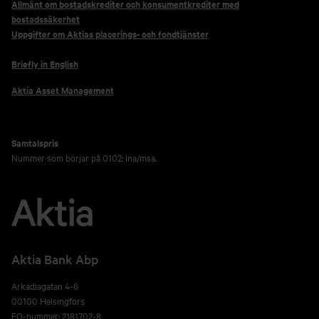
Allmänt om bostadskrediter och konsumentkrediter med
bostadssäkerhet
Uppgifter om Aktias placerings- och fondtjänster
Briefly in English
Aktia Asset Management
Samtalspris
Nummer som börjar på 0102: lna/msa.
Aktia Bank Abp
Arkadiagatan 4-6
00100 Helsingfors
FO-nummer: 2181702-8