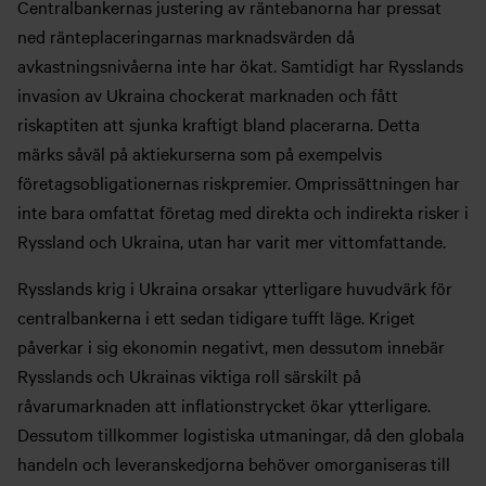
Centralbankernas justering av räntebanorna har pressat
ned ränteplaceringarnas marknadsvärden då
avkastningsnivåerna inte har ökat. Samtidigt har Rysslands
invasion av Ukraina chockerat marknaden och fått
riskaptiten att sjunka kraftigt bland placerarna. Detta
märks såväl på aktiekurserna som på exempelvis
företagsobligationernas riskpremier. Omprissättningen har
inte bara omfattat företag med direkta och indirekta risker i
Ryssland och Ukraina, utan har varit mer vittomfattande.
Rysslands krig i Ukraina orsakar ytterligare huvudvärk för
centralbankerna i ett sedan tidigare tufft läge. Kriget
påverkar i sig ekonomin negativt, men dessutom innebär
Rysslands och Ukrainas viktiga roll särskilt på
råvarumarknaden att inflationstrycket ökar ytterligare.
Dessutom tillkommer logistiska utmaningar, då den globala
handeln och leveranskedjorna behöver omorganiseras till