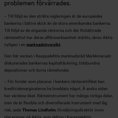
problemen förvärrades.
– Till följd av den strikta regleringen är de europeiska
bankerna i bättre skick än de stora amerikanska bankerna.
Till följd av de stigande räntorna och det förbättrade
räntenettot har deras affärsverksamhet stärkts, skrev Aktia
nyligen i en
marknadsöversikt
.
Den här veckan i Kauppalehtis marknadsråd Markkinaraati
diskuterades bankernas kapitaltäckning, tidsbundna
depositioner och korta räntefonder.
–
För fonder som placerar i bankers räntecertifikat kan
kreditriskmarginalerna ha breddats något. Å andra sidan
har värdena ökat. Ränteinstrument har många rörliga delar,
men de är flexibla och diversifierade instrument med låg
risk, sade
Thomas Lindholm
, försäljningsdirektör inom
placeringar på Aktia, som deltog i Kauppalehtis