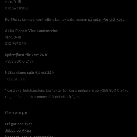
vard. 9-15
010 247 8300
Kortförsäkringar
, kontrollera kontaktinformation
på sidan för ditt kort
.
Aktia Finnair Visa kundservice
vard. 8-18
010 247 050
Spärrtjänst för kort 24 h*
+358 800 0 2477
Nätbankens spärrtjänst 24 h
+358 20 333
*Kortsäkerhetstjänstens kontakter för kortinnehavare på +358 800 0 2476,
ring endast detta nummer ifall det efterfrågas.
Genvägar
Frågor och svar
Jobba på Aktia
Koncern- och investerarsida