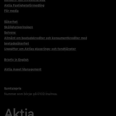
Aktia Fastighetsförmedling
För media
Säkerhet
Skälighetsprincipen
Solvens
Allmänt om bostadskrediter och konsumentkrediter med
bostadssäkerhet
Uppgifter om Aktias placerings- och fondtjänster
Briefly in English
Aktia Asset Management
Samtalspris
Nummer som börjar på 0102: lna/msa.