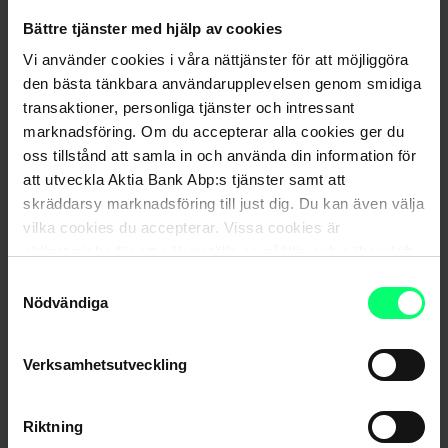
Bättre tjänster med hjälp av cookies
Vi använder cookies i våra nättjänster för att möjliggöra
den bästa tänkbara användarupplevelsen genom smidiga
transaktioner, personliga tjänster och intressant
marknadsföring. Om du accepterar alla cookies ger du
oss tillstånd att samla in och använda din information för
Nyhetsarkiv
att utveckla Aktia Bank Abp:s tjänster samt att
skräddarsy marknadsföring till just dig. Du kan även välja
vilka cookies du accepterar. Vissa cookies är
obligatoriska för att säkerställa en pålitlig och säker drift
av våra digitala tjänster.
Samtyckesval
Nödvändiga
Dela
Verksamhetsutveckling
Riktning