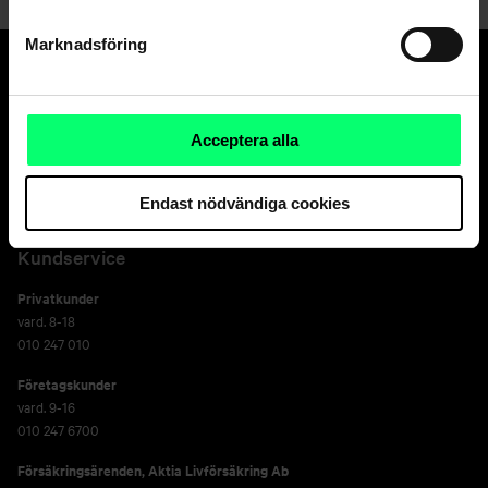
Marknadsföring
Den goda banken.
Och suveräna
Acceptera alla
kapitalförvaltaren.
Endast nödvändiga cookies
Kundservice
Privatkunder
vard. 8-18
010 247 010
Företagskunder
vard. 9-16
010 247 6700
Försäkringsärenden,
Aktia Livförsäkring Ab