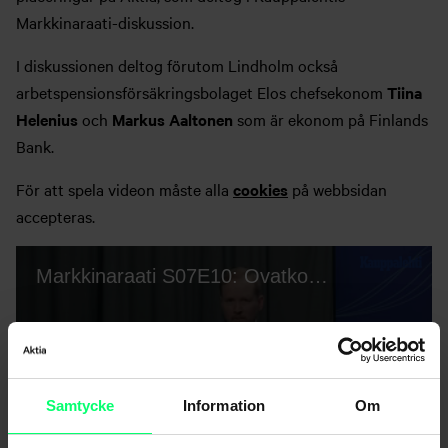
Markkinaraati-diskussion.
I diskussionen deltog förutom Lindholm också
arbetspensionsförsäkringsbolaget Elos chefsekonom
Tiina
Helenius
och
Markus Aaltonen
som är ekonom på Finlands
Bank.
För att spela videon måste alla
cookies
på webbsidan
accepteras.
Samtycke
Information
Om