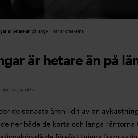
gar är hetare än på länge – här är orsakerna
gar är hetare än på län
placeringsutsikter
er de senaste åren lidit av en avkastning
e ner både de korta och långa räntorna t
gationsköp då de försökt tvinga fram aktiv