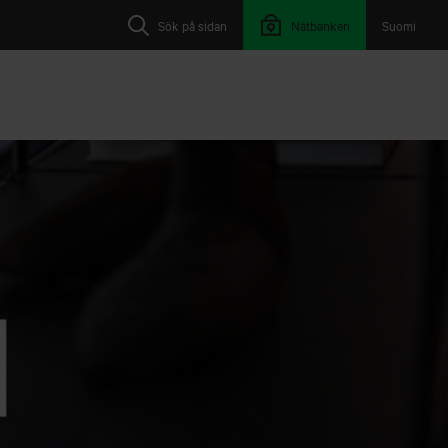
Sök på sidan
Nätbanken
Suomi