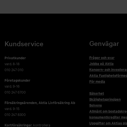
Genvägar
Kundservice
Frågor och svar
Privatkunder
Jobba på Aktia
vard. 8-18
Koncern- och investera
010 247 010
Aktia Fastighetsförmed
Företagskunder
För media
vard. 9-16
010 247 6700
Säkerhet
Skälighetsprincipen
Försäkringsärenden,
Aktia Livförsäkring Ab
Solvens
vard. 9-15
Allmänt om bostadskred
010 247 8300
konsumentkrediter me
Uppgifter om Aktias pl
Kortförsäkringar
, kontrollera