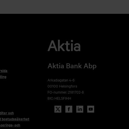
Aktia Bank Abp
rsida
ling
Arkadiagatan 4-6
00100 Helsingfors
FO-nummer: 2181702-8
BIC: HELSFIHH
iter och
d bostadssäkerhet
acerings- och