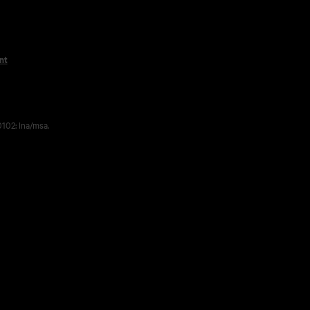
nt
102: lna/msa.