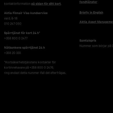
fondtjänster
kontaktinformation
på sidan för ditt kort
.
Briefly in English
Aktia Finnair Visa kundservice
vard. 8-18
Aktia Asset Manageme
010 247 050
Spärrtjänst för kort 24 h*
+358 800 0 2477
Samtalspris
Nummer som börjar på 0
Nätbankens spärrtjänst 24 h
+358 20 333
*Kortsäkerhetstjänstens kontakter för
kortinnehavare på +358 800 0 2476,
ring endast detta nummer ifall det efterfrågas.