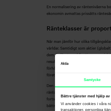
En normalisering av räntenivåerna bor
ekonomin avmattas prissätts räntesänk
Ränteklasser är proporti
När man jämför hur olika tillgångsklass
världar. Samtidigt som aktier (global
dem, är företagsobligationernas riskt
resultatavkastningen på aktiemarknade
förhållande till historien. Oberoende
företagsobligationsmarknaden proporti
Samtycke
Den allmänna räntenivån har stigit me
räntorna drar av marknadens inflation
Bättre tjänster med hjälp av
fortsätta högre än väntat är även en
Vi använder cookies i våra n
bättre, men också avsevärt sämre, avk
transaktioner, personliga tjä