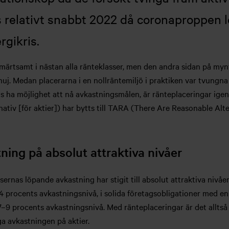
 relativt snabbt 2022 då coronaproppen l
rgikris.
smärtsamt i nästan alla ränteklasser, men den andra sidan på mynt
huj. Medan placerarna i en nollräntemiljö i praktiken var tvungna a
ens ha möjlighet att nå avkastningsmålen, är ränteplaceringar ige
rnativ [för aktier]) har bytts till TARA (There Are Reasonable Alte
ing på absolut attraktiva nivåer
rnas löpande avkastning har stigit till absolut attraktiva nivåer
4 procents avkastningsnivå, i solida företagsobligationer med en
7–9 procents avkastningsnivå. Med ränteplaceringar är det alltså 
a avkastningen på aktier.