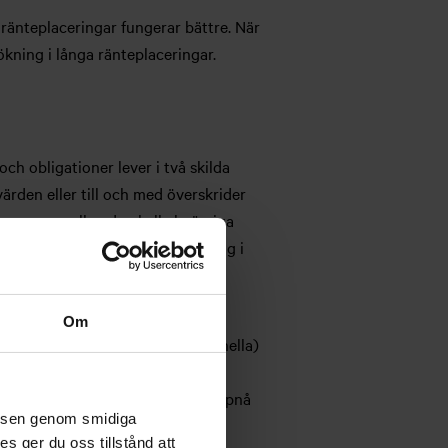
 ränteplaceringar fungerar bättre. När
ökning i långa ränteplaceringar.
och obligationer lever i två skilda
ärden eller till och med överskrider
fferensen mellan den kalkylmässiga
ingarnas avkastningsnivåer är låg i
nomins riktning, är
Om
igt? När man från de långa (nominella)
dligt. Även om inflationen skulle
. Med aktieplaceringar kan man uppnå
velsen genom smidiga
s ger du oss tillstånd att