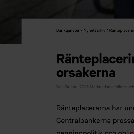
Banktjänster
Nyhetsarkiv
Ränteplacerin
Ränteplacerin
orsakerna
Den 24 april 2023
Marknadsöversikter och 
Ränteplacerarna har und
Centralbankerna pressad
penningpolitik och obli