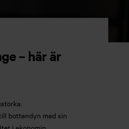
ge – här är
storka.
ill bottendyn med sin
itet i ekonomin.