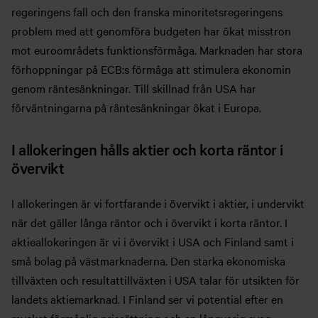
regeringens fall och den franska minoritetsregeringens
problem med att genomföra budgeten har ökat misstron
mot euroområdets funktionsförmåga. Marknaden har stora
förhoppningar på ECB:s förmåga att stimulera ekonomin
genom räntesänkningar. Till skillnad från USA har
förväntningarna på räntesänkningar ökat i Europa.
I allokeringen hålls aktier och korta räntor i
övervikt
I allokeringen är vi fortfarande i övervikt i aktier, i undervikt
när det gäller långa räntor och i övervikt i korta räntor. I
aktieallokeringen är vi i övervikt i USA och Finland samt i
små bolag på västmarknaderna. Den starka ekonomiska
tillväxten och resultattillväxten i USA talar för utsikten för
landets aktiemarknad. I Finland ser vi potential efter en