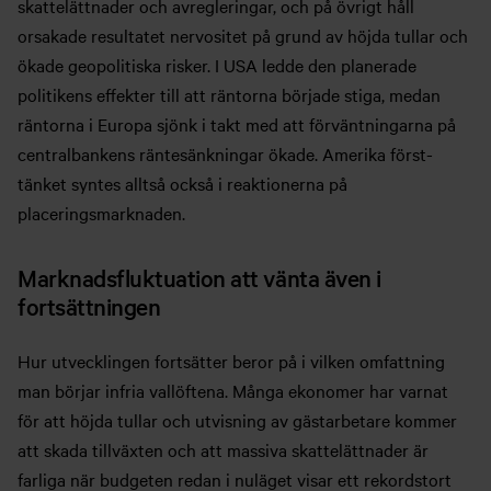
skattelättnader och avregleringar, och på övrigt håll
orsakade resultatet nervositet på grund av höjda tullar och
ökade geopolitiska risker. I USA ledde den planerade
politikens effekter till att räntorna började stiga, medan
räntorna i Europa sjönk i takt med att förväntningarna på
centralbankens räntesänkningar ökade. Amerika först-
tänket syntes alltså också i reaktionerna på
placeringsmarknaden.
Marknadsfluktuation att vänta även i
fortsättningen
Hur utvecklingen fortsätter beror på i vilken omfattning
man börjar infria vallöftena. Många ekonomer har varnat
för att höjda tullar och utvisning av gästarbetare kommer
att skada tillväxten och att massiva skattelättnader är
farliga när budgeten redan i nuläget visar ett rekordstort