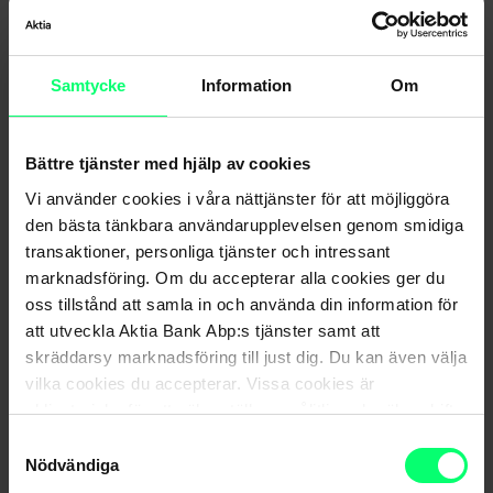
Aktia Bank Abp (”Aktia”) har producerat denna
Samtycke
Information
Om
presentation för investerarnas bruk. Informationen är
samlad från offentligt tillgängliga källor som Aktia anser
Bättre tjänster med hjälp av cookies
vara tillförlitliga. Aktia ansvarar dock varken för riktigheten
Vi använder cookies i våra nättjänster för att möjliggöra
eller för fullständigheten av innehållet. Presentationen är
den bästa tänkbara användarupplevelsen genom smidiga
till för att som ett hjälpmedel bland andra verktyg hjälpa
transaktioner, personliga tjänster och intressant
investeraren att fatta beslut. Investerarens
marknadsföring. Om du accepterar alla cookies ger du
investeringsbeslut är i sista hand hans eget och det bör
oss tillstånd att samla in och använda din information för
grunda sig på information och undersökningar som
att utveckla Aktia Bank Abp:s tjänster samt att
investeraren själv anser vara tillräckliga. Investeraren bör
skräddarsy marknadsföring till just dig. Du kan även välja
observera att det på marknaden kan ske snabba
vilka cookies du accepterar. Vissa cookies är
förändringar som påverkar uppgifterna i denna
obligatoriska för att säkerställa en pålitlig och säker drift
av våra digitala tjänster.
presentation. Aktias koncern- eller delägarbolag,
Samtyckesval
Nödvändiga
samarbetspartners eller anställda vid nämnda bolag