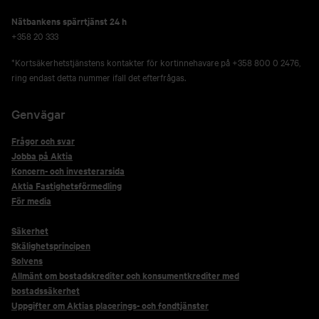
Nätbankens spärrtjänst 24 h
+358 20 333
*Kortsäkerhetstjänstens kontakter för kortinnehavare på +358 800 0 2476,
ring endast detta nummer ifall det efterfrågas.
Genvägar
Frågor och svar
Jobba på Aktia
Koncern- och investerarsida
Aktia Fastighetsförmedling
För media
Säkerhet
Skälighetsprincipen
Solvens
Allmänt om bostadskrediter och konsumentkrediter med
bostadssäkerhet
Uppgifter om Aktias placerings- och fondtjänster