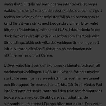
underskott. Hittills har varningarna inte framkallat några
reaktioner, men på marknaden betraktades det som ett gott
tecken att valet av finansminister föll på en person som är
känd för att vara strikt med budgetdisciplinen. Efter valet
började räntenivån sjunka också i USA. I detta skede är det
dock mycket svårt att veta vilka löften som är retorik eller
förhandlingstaktik och vilka det verkligen är meningen att
infria. Vi torde alltså se fluktuation på marknaden när
riktlinjerna i sinom tid klarnar.
Utöver valet har även det ekonomiska klimatet bidragit till
marknadsutvecklingen. I USA är tillväxten fortsatt mycket
stark. Försämringen av sysselsättningsläget har avstannat
och företagens förtroende har stärkts. Därför förväntas Fed
inte fortsätta att sänka räntorna i den takt som förväntades
tidigare, utan mycket försiktigare. Samtidigt har de
ekonomiska utsikterna i Europa blivit mer oklara. Den tyska