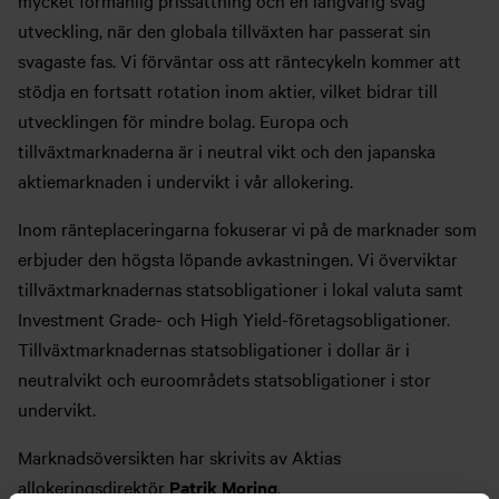
mycket förmånlig prissättning och en långvarig svag
utveckling, när den globala tillväxten har passerat sin
svagaste fas. Vi förväntar oss att räntecykeln kommer att
stödja en fortsatt rotation inom aktier, vilket bidrar till
utvecklingen för mindre bolag. Europa och
tillväxtmarknaderna är i neutral vikt och den japanska
aktiemarknaden i undervikt i vår allokering.
Inom ränteplaceringarna fokuserar vi på de marknader som
erbjuder den högsta löpande avkastningen. Vi överviktar
tillväxtmarknadernas statsobligationer i lokal valuta samt
Investment Grade- och High Yield-företagsobligationer.
Tillväxtmarknadernas statsobligationer i dollar är i
neutralvikt och euroområdets statsobligationer i stor
undervikt.
Marknadsöversikten har skrivits av Aktias
allokeringsdirektör
Patrik Moring
.