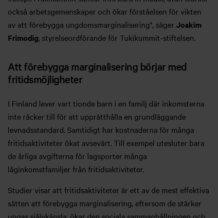
också arbetsgemenskaper och ökar förståelsen för vikten
av att förebygga ungdomsmarginalisering", säger
Joakim
Frimodig
, styrelseordförande för Tukikummit-stiftelsen.
Att förebygga marginalisering börjar med
fritidsmöjligheter
I Finland lever vart tionde barn i en familj där inkomsterna
inte räcker till för att upprätthålla en grundläggande
levnadsstandard. Samtidigt har kostnaderna för många
fritidsaktiviteter ökat avsevärt. Till exempel utesluter bara
de årliga avgifterna för lagsporter många
låginkomstfamiljer från fritidsaktiviteter.
Studier visar att fritidsaktiviteter är ett av de mest effektiva
sätten att förebygga marginalisering, eftersom de stärker
ungas självkänsla, ökar den sociala sammanhållningen och