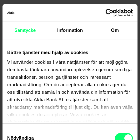
Samtycke
Information
Om
Bättre tjänster med hjälp av cookies
Vi använder cookies i våra nättjänster för att möjliggöra
den bästa tänkbara användarupplevelsen genom smidiga
transaktioner, personliga tjänster och intressant
marknadsföring. Om du accepterar alla cookies ger du
Avvikande öppettider kring jul och nyår
oss tillstånd att samla in och använda din information för
att utveckla Aktia Bank Abp:s tjänster samt att
skräddarsy marknadsföring till just dig. Du kan även välja
vilka cookies du accepterar. Vissa cookies är
obligatoriska för att säkerställa en pålitlig och säker drift
av våra digitala tjänster.
Samtyckesval
Nödvändiga