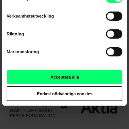
Verksamhetsutveckling
Riktning
Serviceavbrott i Aktias nättjänster 24.11.2024 5.00-
14.30
Marknadsföring
Acceptera alla
Endast nödvändiga cookies