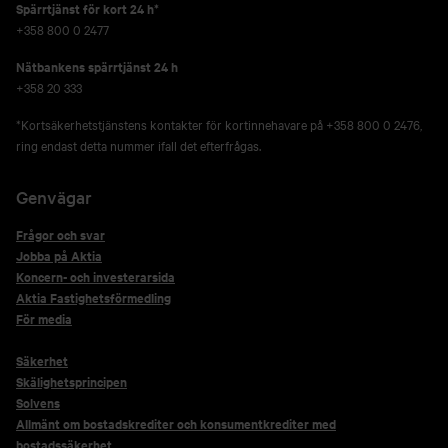
Spärrtjänst för kort 24 h*
+358 800 0 2477
Nätbankens spärrtjänst 24 h
+358 20 333
*Kortsäkerhetstjänstens kontakter för kortinnehavare på +358 800 0 2476,
ring endast detta nummer ifall det efterfrågas.
Genvägar
Frågor och svar
Jobba på Aktia
Koncern- och investerarsida
Aktia Fastighetsförmedling
För media
Säkerhet
Skälighetsprincipen
Solvens
Allmänt om bostadskrediter och konsumentkrediter med
bostadssäkerhet