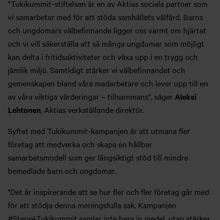
”Tukikummit-stiftelsen är en av Aktias sociala partner som
vi samarbetar med för att stöda samhällets välfärd. Barns
och ungdomars välbefinnande ligger oss varmt om hjärtat
och vi vill säkerställa att så många ungdomar som möjligt
kan delta i fritidsaktiviteter och växa upp i en trygg och
jämlik miljö. Samtidigt stärker vi välbefinnandet och
gemenskapen bland våra medarbetare och lever upp till en
av våra viktiga värderingar – tillsammans”, säger
Aleksi
Lehtonen
, Aktias verkställande direktör.
Syftet med Tukikummit-kampanjen är att utmana fler
företag att medverka och skapa en hållbar
samarbetsmodell som ger långsiktigt stöd till mindre
bemedlade barn och ungdomar.
"Det är inspirerande att se hur fler och fler företag går med
för att stödja denna meningsfulla sak. Kampanjen
#Steps4Tukikummit samlar inte bara in medel, utan stärker