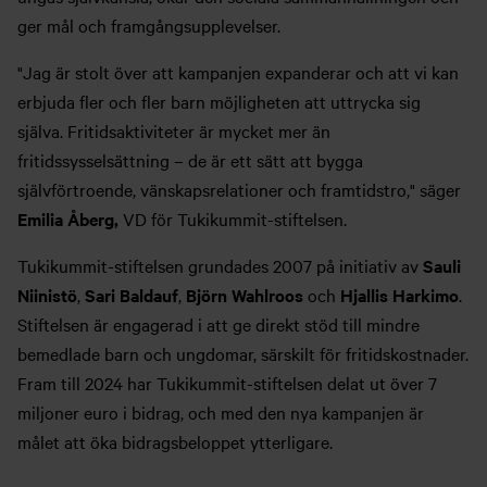
ger mål och framgångsupplevelser.
"Jag är stolt över att kampanjen expanderar och att vi kan
erbjuda fler och fler barn möjligheten att uttrycka sig
själva. Fritidsaktiviteter är mycket mer än
fritidssysselsättning – de är ett sätt att bygga
självförtroende, vänskapsrelationer och framtidstro," säger
Emilia Åberg,
VD för Tukikummit-stiftelsen.
Tukikummit-stiftelsen grundades 2007 på initiativ av
Sauli
Niinistö
,
Sari Baldauf
,
Björn Wahlroos
och
Hjallis Harkimo
.
Stiftelsen är engagerad i att ge direkt stöd till mindre
bemedlade barn och ungdomar, särskilt för fritidskostnader.
Fram till 2024 har Tukikummit-stiftelsen delat ut över 7
miljoner euro i bidrag, och med den nya kampanjen är
målet att öka bidragsbeloppet ytterligare.