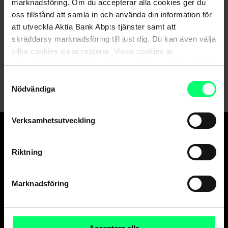
marknadsföring. Om du accepterar alla cookies ger du
får inte kopieras eller spridas och (3) garanteras inte vara
oss tillstånd att samla in och använda din information för
korrekt, fullständig eller aktuell. Varken Morningstar eller
att utveckla Aktia Bank Abp:s tjänster samt att
dess innehållsleverantörer är ansvariga för eventuella
skräddarsy marknadsföring till just dig. Du kan även välja
skador eller förluster till följd av användning av denna
vilka cookies du accepterar. Vissa cookies är
information. Tidigare resultat ska inte tolkas som en
obligatoriska för att säkerställa en pålitlig och säker drift
prognos om framtida avkastning.
av våra digitala tjänster.
Samtyckesval
Nödvändiga
Verksamhetsutveckling
Den goda banken.
Riktning
Och suveräna
kapitalförvaltaren.
Marknadsföring
Kundservice