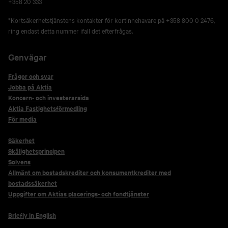
+358 20 333
*Kortsäkerhetstjänstens kontakter för kortinnehavare på +358 800 0 2476,
ring endast detta nummer ifall det efterfrågas.
Genvägar
Frågor och svar
Jobba på Aktia
Koncern- och investerarsida
Aktia Fastighetsförmedling
För media
Säkerhet
Skälighetsprincipen
Solvens
Allmänt om bostadskrediter och konsumentkrediter med
bostadssäkerhet
Uppgifter om Aktias placerings- och fondtjänster
Briefly in English