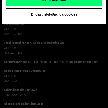
Acceptera alla
Privatkunder
vard. 8-18
Endast nödvändiga cookies
010 247 010
Företagskunder
vard. 9-16
010 247 6700
Försäkringsärenden,
Aktia Livförsäkring Ab
vard. 9-15
010 247 8300
Kortförsäkringar
, kontrollera kontaktinformation
på sidan för ditt kort
.
Aktia Finnair Visa kundservice
vard. 8-18
010 247 050
Spärrtjänst för kort 24 h*
+358 800 0 2477
Nätbankens spärrtjänst 24 h