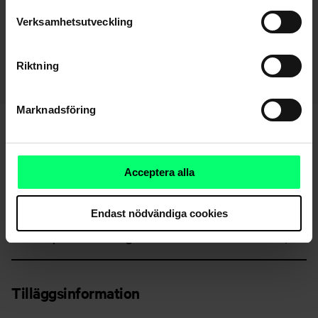
Emissionsdag
21.10.2022
Verksamhetsutveckling
Förfallodag
4.11.2027
Riktning
Marknadsföring
Rapporter och dokument
Acceptera alla
Översikter
Endast nödvändiga cookies
Broschyrer och stadgar
Tilläggsinformation