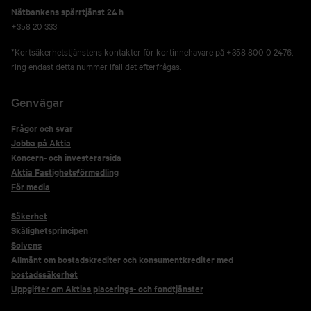
Nätbankens spärrtjänst 24 h
+358 20 333
*Kortsäkerhetstjänstens kontakter för kortinnehavare på +358 800 0 2476,
ring endast detta nummer ifall det efterfrågas.
Genvägar
Frågor och svar
Jobba på Aktia
Koncern- och investerarsida
Aktia Fastighetsförmedling
För media
Säkerhet
Skälighetsprincipen
Solvens
Allmänt om bostadskrediter och konsumentkrediter med
bostadssäkerhet
Uppgifter om Aktias placerings- och fondtjänster