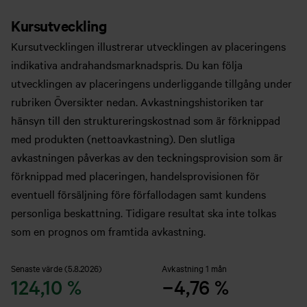
Kursutveckling
Kursutvecklingen illustrerar utvecklingen av placeringens
indikativa andrahandsmarknadspris. Du kan följa
utvecklingen av placeringens underliggande tillgång under
rubriken Översikter nedan. Avkastningshistoriken tar
hänsyn till den struktureringskostnad som är förknippad
med produkten (nettoavkastning). Den slutliga
avkastningen påverkas av den teckningsprovision som är
förknippad med placeringen, handelsprovisionen för
eventuell försäljning före förfallodagen samt kundens
personliga beskattning. Tidigare resultat ska inte tolkas
som en prognos om framtida avkastning.
Senaste värde (5.8.2026)
Avkastning 1 mån
124,10 %
−4,76 %