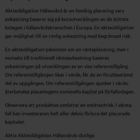
Aktieobligation Hälsovård är en femårig placering vars
avkastning baserar sig på kursutvecklingen av de största
bolagen i hälsovårdsbranschen i Europa. En aktieobligation
ger möjlighet till en rimlig avkastning med begränsad risk.
En aktieobligation påminner om en ränteplacering, men i
motsats till traditionell ränteavkastning baseras
avkastningen på utvecklingen av en viss referenstillgång.
Om referenstillgången ökar i värde, får du en förutbestämd
del av uppgången. Om referenstillgången sjunker i värde,
återbetalas placeringens nominella kapital på förfallodagen.
Observera att produkten omfattar en emittentrisk. I värsta
fall kan investeraren helt eller delvis förlora det placerade
kapitalet.
Aktia Aktieobligation Hälsovårds slutliga