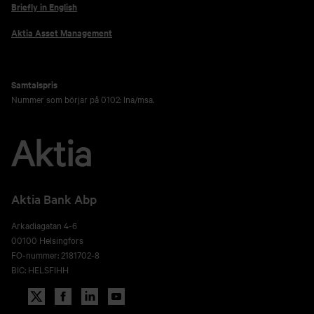
Briefly in English
Aktia Asset Management
Samtalspris
Nummer som börjar på 0102: lna/msa.
Aktia Bank Abp
Arkadiagatan 4-6
00100 Helsingfors
FO-nummer: 2181702-8
BIC: HELSFIHH