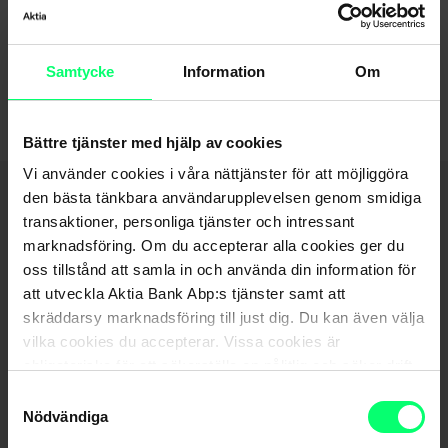
0
-5
Samtycke
Information
Om
Sep '25
Nov '25
Jan '26
Mar '26
May '26
Jul '26
End of interactive chart.
Bättre tjänster med hjälp av cookies
Vi använder cookies i våra nättjänster för att möjliggöra
den bästa tänkbara användarupplevelsen genom smidiga
Grunduppgifter
transaktioner, personliga tjänster och intressant
marknadsföring. Om du accepterar alla cookies ger du
oss tillstånd att samla in och använda din information för
Emittent
NORDEA BANK ABP
att utveckla Aktia Bank Abp:s tjänster samt att
skräddarsy marknadsföring till just dig. Du kan även välja
Minimiteckning
5 000,00 €
vilka cookies du accepterar. Vissa cookies är
obligatoriska för att säkerställa en pålitlig och säker drift
Teckningstidens startdag
12.9.2022
av våra digitala tjänster.
Samtyckesval
Teckningstidens slutdag
14.10.2022
Nödvändiga