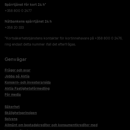
Spärrtjänst för kort 24 h*
+358 800 0 2477
Nätbankens spärrtjänst 24 h
+358 20 333
*Kortsäkerhetstjänstens kontakter för kortinnehavare på +358 800 0 2476,
ring endast detta nummer ifall det efterfrågas.
Genvägar
Frågor och svar
Jobba på Aktia
Koncern- och investerarsida
Aktia Fastighetsförmedling
För media
Säkerhet
Skälighetsprincipen
Solvens
Allmänt om bostadskrediter och konsumentkrediter med