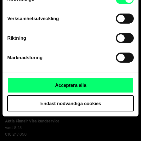
Verksamhetsutveckling
Kundservice
Privatkunder
Riktning
vard. 8-18
010 247 010
Marknadsföring
Företagskunder
vard. 9-16
010 247 6700
Försäkringsärenden,
Aktia Livförsäkring Ab
Acceptera alla
vard. 9-15
010 247 8300
Endast nödvändiga cookies
Kortförsäkringar
, kontrollera kontaktinformation
på sidan för ditt kort
.
Aktia Finnair Visa kundservice
vard. 8-18
010 247 050