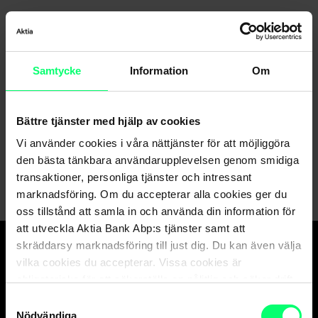
Samtycke
Information
Om
Hittar du inte det du söker?
Bättre tjänster med hjälp av cookies
Kundservice
Vi använder cookies i våra nättjänster för att möjliggöra
Skicka ett meddelande till oss via nätbanken
den bästa tänkbara användarupplevelsen genom smidiga
transaktioner, personliga tjänster och intressant
marknadsföring. Om du accepterar alla cookies ger du
oss tillstånd att samla in och använda din information för
att utveckla Aktia Bank Abp:s tjänster samt att
skräddarsy marknadsföring till just dig. Du kan även välja
vilka cookies du accepterar. Vissa cookies är
Den goda banken.
obligatoriska för att säkerställa en pålitlig och säker drift
Och suveräna
av våra digitala tjänster.
Samtyckesval
kapitalförvaltaren.
Nödvändiga