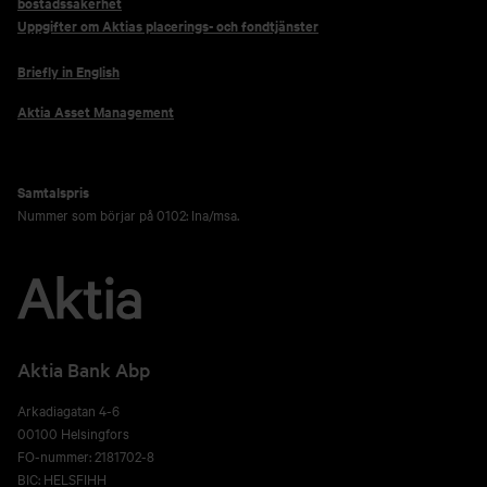
bostadssäkerhet
Uppgifter om Aktias placerings- och fondtjänster
Briefly in English
Aktia Asset Management
Samtalspris
Nummer som börjar på 0102: lna/msa.
Aktia Bank Abp
Arkadiagatan 4-6
00100 Helsingfors
FO-nummer: 2181702-8
BIC: HELSFIHH