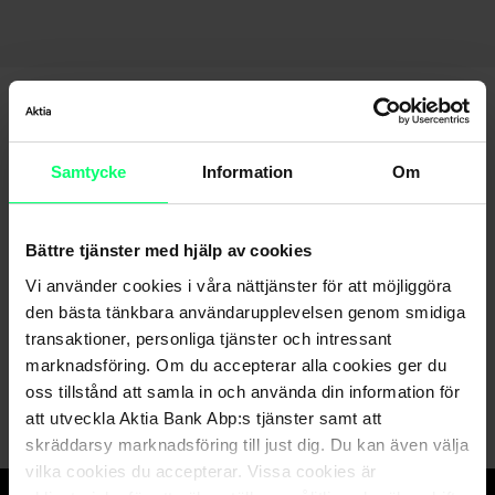
Samtycke
Information
Om
Bättre tjänster med hjälp av cookies
Hittar du inte det du söker?
Vi använder cookies i våra nättjänster för att möjliggöra
den bästa tänkbara användarupplevelsen genom smidiga
Kundservice
transaktioner, personliga tjänster och intressant
Skicka ett meddelande till oss via nätbanken
marknadsföring. Om du accepterar alla cookies ger du
oss tillstånd att samla in och använda din information för
att utveckla Aktia Bank Abp:s tjänster samt att
skräddarsy marknadsföring till just dig. Du kan även välja
vilka cookies du accepterar. Vissa cookies är