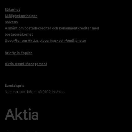
Säkerhet
Skälighetsprincipen
Solvens
Allmänt om bostadskrediter och konsumentkrediter med
bostadssäkerhet
Uppgifter om Aktias placerings- och fondtjänster
Briefly in English
Aktia Asset Management
Samtalspris
Nummer som börjar på 0102: lna/msa.