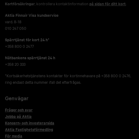
Kortförsäkringar
, kontrollera kontaktinformation
på sidan för ditt kort
.
Aktia Finnair Visa kundservice
vard. 8-18
010 247 050
Spärrtjänst för kort 24 h*
+358 800 0 2477
Nätbankens spärrtjänst 24 h
+358 20 333
*Kortsäkerhetstjänstens kontakter för kortinnehavare på +358 800 0 2476,
ring endast detta nummer ifall det efterfrågas.
Genvägar
Frågor och svar
Jobba på Aktia
Koncern- och investerarsida
Aktia Fastighetsförmedling
För media