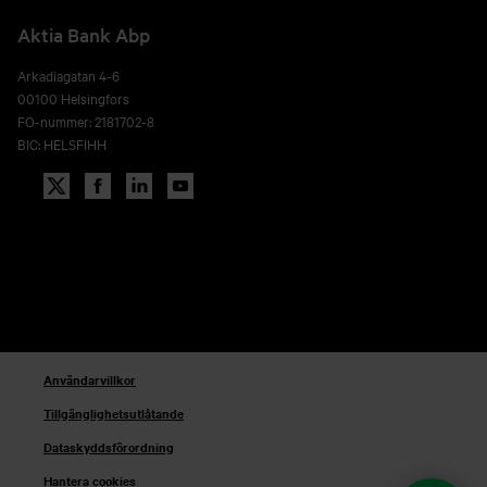
Aktia Bank Abp
Arkadiagatan 4-6
00100 Helsingfors
FO-nummer: 2181702-8
BIC: HELSFIHH
Användarvillkor
Tillgänglighetsutlåtande
Dataskyddsförordning
Hantera cookies