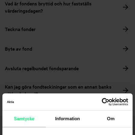
Vad är fondens bryttid och hur fastställs
värderingsdagen?
Teckna fonder
Byte av fond
Avsluta regelbundet fondsparande
Kan jag göra fondteckiningar som en annan banks
nätbankskund?
Lösa in en fond
Samtycke
Information
Om