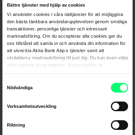
Gå tillbaka till sidan – Spara och placera
Bättre tjänster med hjälp av cookies
Vi använder cookies i våra nättjänster för att möjliggöra
den bästa tänkbara användarupplevelsen genom smidiga
transaktioner, personliga tjänster och intressant
marknadsföring. Om du accepterar alla cookies ger du
oss tillstånd att samla in och använda din information för
att utveckla Aktia Bank Abp:s tjänster samt att
skräddarsy marknadsföring till just dig. Du kan även välja
vilka cookies du accepterar. Vissa cookies är
obligatoriska för att säkerställa en pålitlig och säker drift
Hittar du inte det du söker?
av våra digitala tjänster.
Samtyckesval
Nödvändiga
Kundservice
Verksamhetsutveckling
Skicka ett meddelande till oss via nätbanken
Riktning