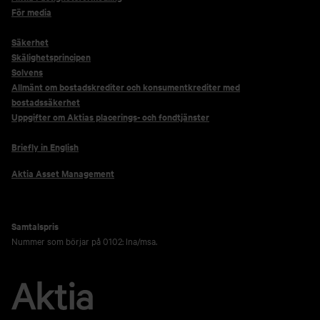
För media
Säkerhet
Skälighetsprincipen
Solvens
Allmänt om bostadskrediter och konsumentkrediter med
bostadssäkerhet
Uppgifter om Aktias placerings- och fondtjänster
Briefly in English
Aktia Asset Management
Samtalspris
Nummer som börjar på 0102: lna/msa.