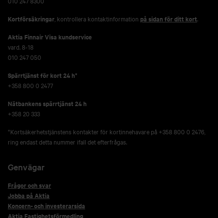
010 247 8300
Kortförsäkringar
, kontrollera kontaktinformation
på sidan för ditt kort
.
Aktia Finnair Visa kundservice
vard. 8-18
010 247 050
Spärrtjänst för kort 24 h*
+358 800 0 2477
Nätbankens spärrtjänst 24 h
+358 20 333
*Kortsäkerhetstjänstens kontakter för kortinnehavare på +358 800 0 2476,
ring endast detta nummer ifall det efterfrågas.
Genvägar
Frågor och svar
Jobba på Aktia
Koncern- och investerarsida
Aktia Fastighetsförmedling