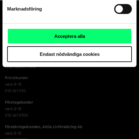
Marknadsföring
Den goda banken.
Och suveräna
Acceptera alla
kapitalförvaltaren.
Endast nödvändiga cookies
Kundservice
Privatkunder
vard. 8-18
010 247 010
Företagskunder
vard. 9-16
010 247 6700
Försäkringsärenden,
Aktia Livförsäkring Ab
vard. 9-15