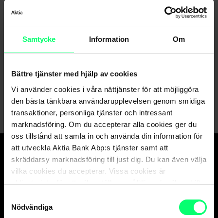
Hittar du inte det du söker?
Samtycke
Information
Om
Kundservice
Bättre tjänster med hjälp av cookies
Skicka ett meddelande till oss via nätbanken
Vi använder cookies i våra nättjänster för att möjliggöra
den bästa tänkbara användarupplevelsen genom smidiga
transaktioner, personliga tjänster och intressant
marknadsföring. Om du accepterar alla cookies ger du
oss tillstånd att samla in och använda din information för
att utveckla Aktia Bank Abp:s tjänster samt att
skräddarsy marknadsföring till just dig. Du kan även välja
Den goda banken.
vilka cookies du accepterar. Vissa cookies är
Och suveräna
obligatoriska för att säkerställa en pålitlig och säker drift
kapitalförvaltaren.
av våra digitala tjänster.
Samtyckesval
Nödvändiga