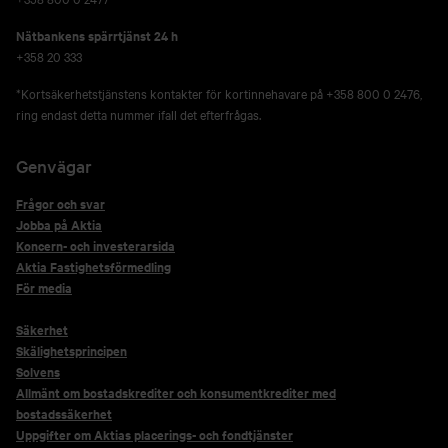
Nätbankens spärrtjänst 24 h
+358 20 333
*Kortsäkerhetstjänstens kontakter för kortinnehavare på +358 800 0 2476,
ring endast detta nummer ifall det efterfrågas.
Genvägar
Frågor och svar
Jobba på Aktia
Koncern- och investerarsida
Aktia Fastighetsförmedling
För media
Säkerhet
Skälighetsprincipen
Solvens
Allmänt om bostadskrediter och konsumentkrediter med
bostadssäkerhet
Uppgifter om Aktias placerings- och fondtjänster