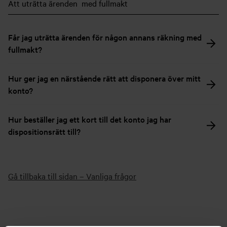
Att uträtta ärenden med fullmakt
Får jag uträtta ärenden för någon annans räkning med
fullmakt?
Hur ger jag en närstående rätt att disponera över mitt
konto?
Hur beställer jag ett kort till det konto jag har
dispositionsrätt till?
Gå tillbaka till sidan – Vanliga frågor