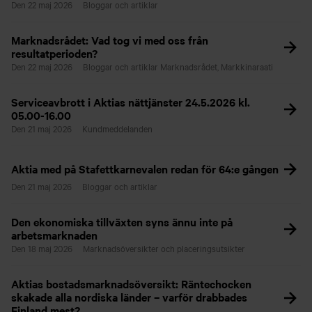
Den 22 maj 2026
Bloggar och artiklar
Marknadsrådet: Vad tog vi med oss från
resultatperioden?
Den 22 maj 2026
Bloggar och artiklar
Marknadsrådet, Markkinaraati
Serviceavbrott i Aktias nättjänster 24.5.2026 kl.
05.00-16.00
Den 21 maj 2026
Kundmeddelanden
Aktia med på Stafettkarnevalen redan för 64:e gången
Den 21 maj 2026
Bloggar och artiklar
Den ekonomiska tillväxten syns ännu inte på
arbetsmarknaden
Den 18 maj 2026
Marknadsöversikter och placeringsutsikter
Aktias bostadsmarknadsöversikt: Räntechocken
skakade alla nordiska länder – varför drabbades
Finland mest?