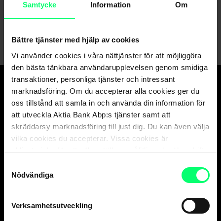
Samtycke
Information
Om
1
2
3
4
5
6
7
8
9
10
Bättre tjänster med hjälp av cookies
Vi använder cookies i våra nättjänster för att möjliggöra
den bästa tänkbara användarupplevelsen genom smidiga
transaktioner, personliga tjänster och intressant
marknadsföring. Om du accepterar alla cookies ger du
Den goda banken.
oss tillstånd att samla in och använda din information för
Och suveräna
att utveckla Aktia Bank Abp:s tjänster samt att
kapitalförvaltaren.
skräddarsy marknadsföring till just dig. Du kan även välja
vilka cookies du accepterar. Vissa cookies är
obligatoriska för att säkerställa en pålitlig och säker drift
av våra digitala tjänster.
Samtyckesval
Kundservice
Nödvändiga
Privatkunder
vard. 8-18
Verksamhetsutveckling
010 247 010