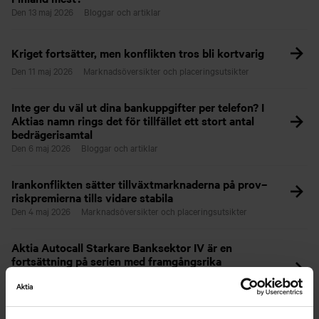
Den 13 maj 2026
Bloggar och artiklar
Kriget fortsätter, men konflikten tros bli kortvarig
Den 11 maj 2026
Marknadsöversikter och placeringsutsikter
Inte ger du väl ut dina bankuppgifter per telefon? I
Aktias namn rings det för tillfället ett stort antal
bedrägerisamtal
Den 6 maj 2026
Bloggar och artiklar
Irankonflikten sätter tillväxtmarknaderna på prov–
riskpremierna tills vidare stabila
Den 4 maj 2026
Marknadsöversikter och placeringsutsikter
Aktia Autocall Starkare Banksektor IV är en
fortsättning på serien med framgångsrika
placeringsprodukter – den nya strukturen erbjuder
avkastningsmöjligheter även i en sjunkande marknad
Den 4 maj 2026
Bloggar och artiklar