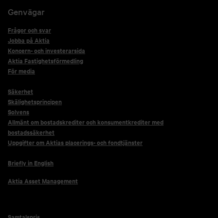
Genvägar
Frågor och svar
Jobba på Aktia
Koncern- och investerarsida
Aktia Fastighetsförmedling
För media
Säkerhet
Skälighetsprincipen
Solvens
Allmänt om bostadskrediter och konsumentkrediter med
bostadssäkerhet
Uppgifter om Aktias placerings- och fondtjänster
Briefly in English
Aktia Asset Management
Samtalspris