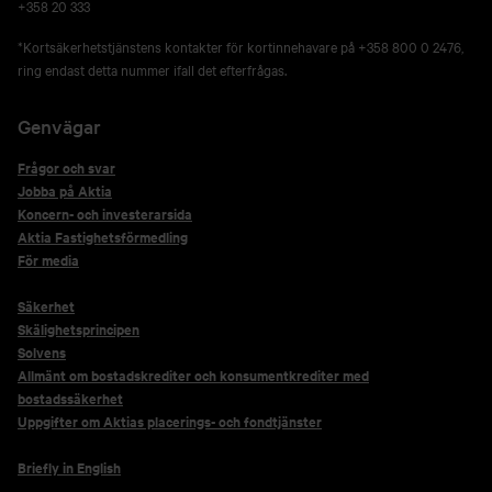
+358 20 333
*Kortsäkerhetstjänstens kontakter för kortinnehavare på +358 800 0 2476,
ring endast detta nummer ifall det efterfrågas.
Genvägar
Frågor och svar
Jobba på Aktia
Koncern- och investerarsida
Aktia Fastighetsförmedling
För media
Säkerhet
Skälighetsprincipen
Solvens
Allmänt om bostadskrediter och konsumentkrediter med
bostadssäkerhet
Uppgifter om Aktias placerings- och fondtjänster
Briefly in English