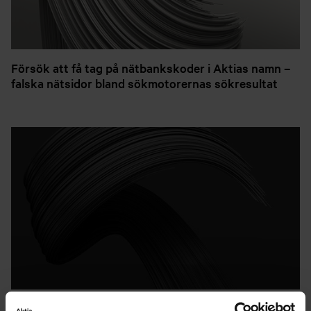
Försök att få tag på nätbankskoder i Aktias namn –
falska nätsidor bland sökmotorernas sökresultat
Se upp för aktiva bedrägeriförsök som riktar sig mot