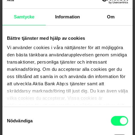
Aktias kunder – bedrägerier gällande
säkerhetskonton och obehöriga transaktioner
Samtycke
Information
Om
Bättre tjänster med hjälp av cookies
Vi använder cookies i våra nättjänster för att möjliggöra
den bästa tänkbara användarupplevelsen genom smidiga
transaktioner, personliga tjänster och intressant
marknadsföring. Om du accepterar alla cookies ger du
oss tillstånd att samla in och använda din information för
att utveckla Aktia Bank Abp:s tjänster samt att
skräddarsy marknadsföring till just dig. Du kan även välja
vilka cookies du accepterar. Vissa cookies är
obligatoriska för att säkerställa en pålitlig och säker drift
Digital städning handlar om ansvar – för en själv och
av våra digitala tjänster.
Samtyckesval
för miljön
Nödvändiga