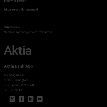
Briefly in English
Aktia Asset Management
Samtalspris
Nummer som börjar på 0102: lna/msa.
Aktia Bank Abp
Arkadiagatan 4-6
00100 Helsingfors
FO-nummer: 2181702-8
BIC: HELSFIHH