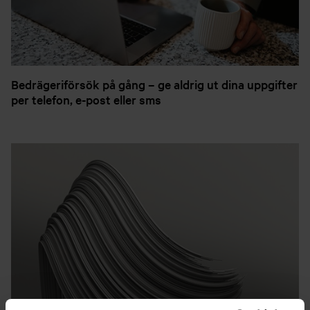
Bedrägeriförsök på gång – ge aldrig ut dina uppgifter
per telefon, e-post eller sms