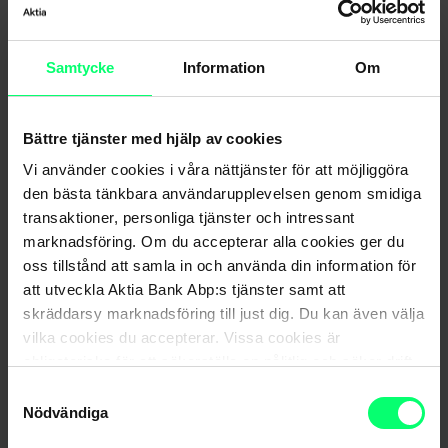
Försök att få tag på nätbankskoder i Aktias namn –
falska nätsidor bland sökmotorernas sökresultat
Samtycke
Information
Om
Bättre tjänster med hjälp av cookies
Vi använder cookies i våra nättjänster för att möjliggöra
den bästa tänkbara användarupplevelsen genom smidiga
transaktioner, personliga tjänster och intressant
marknadsföring. Om du accepterar alla cookies ger du
oss tillstånd att samla in och använda din information för
att utveckla Aktia Bank Abp:s tjänster samt att
skräddarsy marknadsföring till just dig. Du kan även välja
vilka cookies du accepterar. Vissa cookies är
obligatoriska för att säkerställa en pålitlig och säker drift
Se upp för aktiva bedrägeriförsök som riktar sig mot
Aktias kunder – bedrägerier gällande
av våra digitala tjänster.
Samtyckesval
säkerhetskonton och obehöriga transaktioner
Nödvändiga