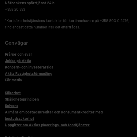
Nätbankens spärrtjänst 24 h
+358 20 333
*Kortsäkerhetstjänstens kontakter för kortinnehavare på +358 800 0 2476,
ring endast detta nummer ifall det efterfrågas.
Genvägar
Frågor och svar
Jobba på Aktia
Koncern- och investerarsida
Aktia Fastighetsförmedling
För media
Säkerhet
Skälighetsprincipen
Solvens
Allmänt om bostadskrediter och konsumentkrediter med
bostadssäkerhet
Uppgifter om Aktias placerings- och fondtjänster