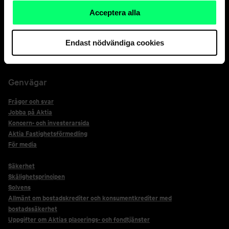
Acceptera alla
Nätbankens spärrtjänst 24 h
+358 20 333
Endast nödvändiga cookies
*Kortsäkerhetstjänstens kontakter för kortinnehavare på +358 800 0 2476,
ring endast detta nummer ifall det efterfrågas.
Genvägar
Frågor och svar
Jobba på Aktia
Koncern- och investerarsida
Aktia Fastighetsförmedling
För media
Säkerhet
Skälighetsprincipen
Solvens
Allmänt om bostadskrediter och konsumentkrediter med
bostadssäkerhet
Uppgifter om Aktias placerings- och fondtjänster