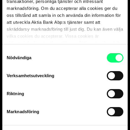
transaktioner, personliga tjänster och intressant
Kundservice
marknadsföring. Om du accepterar alla cookies ger du
oss tillstånd att samla in och använda din information för
Privatkunder
att utveckla Aktia Bank Abp:s tjänster samt att
vard. 8-18
skräddarsy marknadsföring till just dig. Du kan även välja
010 247 010
vilka cookies du accepterar. Vissa cookies är
Företagskunder
obligatoriska för att säkerställa en pålitlig och säker drift
vard. 9-16
av våra digitala tjänster.
Samtyckesval
010 247 6700
Nödvändiga
Försäkringsärenden,
Aktia Livförsäkring Ab
vard. 9-15
Verksamhetsutveckling
010 247 8300
Kortförsäkringar
, kontrollera kontaktinformation
på sidan för ditt kort
.
Riktning
Aktia Finnair Visa kundservice
vard. 8-18
010 247 050
Marknadsföring
Spärrtjänst för kort 24 h*
+358 800 0 2477