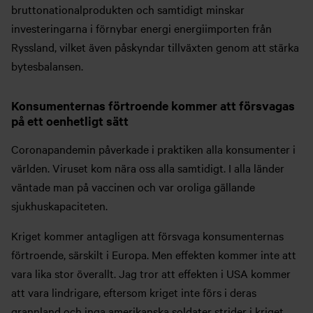
bruttonationalprodukten och samtidigt minskar
investeringarna i förnybar energi energiimporten från
Ryssland, vilket även påskyndar tillväxten genom att stärka
bytesbalansen.
Konsumenternas förtroende kommer att försvagas
på ett oenhetligt sätt
Coronapandemin påverkade i praktiken alla konsumenter i
världen. Viruset kom nära oss alla samtidigt. I alla länder
väntade man på vaccinen och var oroliga gällande
sjukhuskapaciteten.
Kriget kommer antagligen att försvaga konsumenternas
förtroende, särskilt i Europa. Men effekten kommer inte att
vara lika stor överallt. Jag tror att effekten i USA kommer
att vara lindrigare, eftersom kriget inte förs i deras
grannland och inga amerikanska soldater strider i kriget.