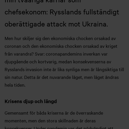
chefsekonom: Rysslands fullständigt
oberättigade attack mot Ukraina.
Men hur skiljer sig den ekonomiska chocken orsakad av
coronan och den ekonomiska chocken orsakad av kriget
från varandra? Svar: coronapandemins inverkan var
djupgående och kortvarig, medan konsekvenserna av
Rysslands invasion inte är lika synliga men är långsiktiga till
sin natur. Detta är det nuvarande läget, men läget ändras
hela tiden.
Krisens djup och längd
Gemensamt för båda kriserna är de överraskande
momenten, men den stora skillnaden är deras
konsekvenser. Under pandemin var det nödvändigt att