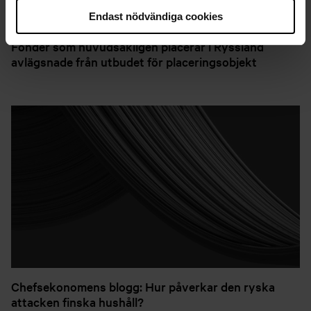
Endast nödvändiga cookies
Fonder som huvudsakligen placerar i Ryssland
avlägsnade från utbudet för placeringsobjekt
Chefsekonomens blogg: Hur påverkar den ryska
attacken finska hushåll?