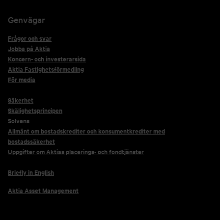
Genvägar
Frågor och svar
Jobba på Aktia
Koncern- och investerarsida
Aktia Fastighetsförmedling
För media
Säkerhet
Skälighetsprincipen
Solvens
Allmänt om bostadskrediter och konsumentkrediter med
bostadssäkerhet
Uppgifter om Aktias placerings- och fondtjänster
Briefly in English
Aktia Asset Management