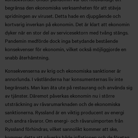
begränsa den ekonomiska verksamheten för att stävja
spridningen av viruset. Detta hade en djupgående och
kortvarig inverkan på ekonomin. Det är klart att ekonomin
dyker när en stor del av servicesektorn med tvång stängs.
Pandemin medförde dock inga betydande bestående
konsekvenser för ekonomin, vilket också möjliggjorde en
snabb återhämtning.
Konsekvenserna av krig och ekonomiska sanktioner är
annorlunda. I västländerna har konsumenternas liv inte
begränsats. Man kan äta ute på restaurang och använda sig
av tjänster. Däremot påverkas ekonomin nu i större
utsträckning av råvarumarknaden och de ekonomiska
sanktionerna. Ryssland är en viktig producent av energi
och andra råvaror. Om energi- och råvaruimporten från
Ryssland förhindras, vilket sannolikt kommer att ske,
kommer detta att påverka både inflationen och de företag