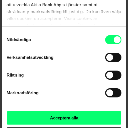
att utveckla Aktia Bank Abp:s tjänster samt att
skräddarsy marknadsföring till just dig. Du kan även välja
vilka cookies du accepterar. Vissa cookies är
obligatoriska för att säkerställa en pålitlig och säker drift
av våra digitala tjänster.
Samtyckesval
Nödvändiga
Hårda prövningar för ESG-placerande
Verksamhetsutveckling
Riktning
Marknadsföring
Acceptera alla