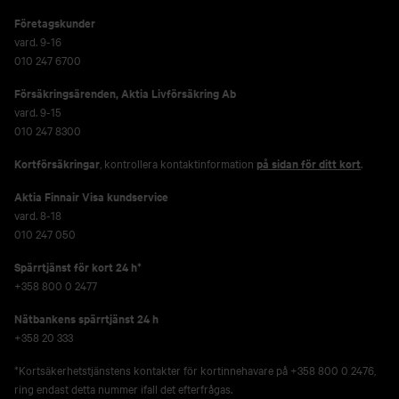
Företagskunder
vard. 9-16
010 247 6700
Försäkringsärenden,
Aktia Livförsäkring Ab
vard. 9-15
010 247 8300
Kortförsäkringar
, kontrollera kontaktinformation
på sidan för ditt kort
.
Aktia Finnair Visa kundservice
vard. 8-18
010 247 050
Spärrtjänst för kort 24 h*
+358 800 0 2477
Nätbankens spärrtjänst 24 h
+358 20 333
*Kortsäkerhetstjänstens kontakter för kortinnehavare på +358 800 0 2476,
ring endast detta nummer ifall det efterfrågas.