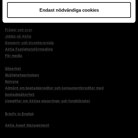
ring endast detta nummer ifall det efterfrågas.
Endast nödvändiga cookies
Genvägar
Frågor och svar
Jobba på Aktia
Koncern- och investerarsida
Aktia Fastighetsförmedling
För media
Säkerhet
Skälighetsprincipen
Solvens
Allmänt om bostadskrediter och konsumentkrediter med
bostadssäkerhet
Uppgifter om Aktias placerings- och fondtjänster
Briefly in English
Aktia Asset Management