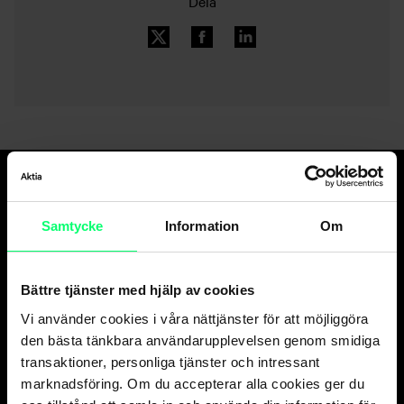
Dela
Den goda banken.
Samtycke
Information
Om
Och suveräna
kapitalförvaltaren.
Bättre tjänster med hjälp av cookies
Vi använder cookies i våra nättjänster för att möjliggöra
Kundservice
den bästa tänkbara användarupplevelsen genom smidiga
transaktioner, personliga tjänster och intressant
Privatkunder
marknadsföring. Om du accepterar alla cookies ger du
vard. 8-18