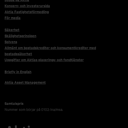
Koncern- och investerarsida
Aktia Fastighetsförmedling
För media
Säkerhet
Skälighetsprincipen
Solvens
Allmänt om bostadskrediter och konsumentkrediter med
bostadssäkerhet
Uppgifter om Aktias placerings- och fondtjänster
Briefly in English
Aktia Asset Management
Samtalspris
Nummer som börjar på 0102: lna/msa.