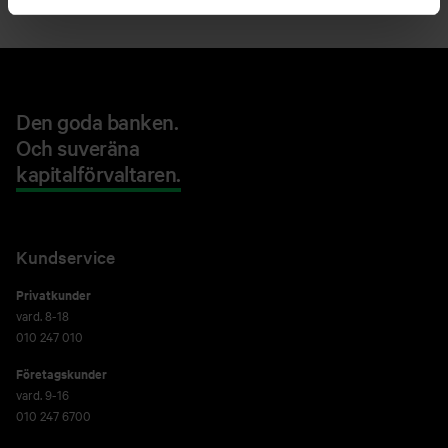
Den goda banken.
Och suveräna
kapitalförvaltaren.
Kundservice
Privatkunder
vard. 8-18
010 247 010
Företagskunder
vard. 9-16
010 247 6700