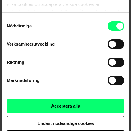
vilka cookies du accepterar. Vissa cookies är
obligatoriska för att säkerställa en pålitlig och säker drift
Tommi Tähtinen
av våra digitala tjänster.
Samtyckesval
Allokeringsdirektör
Nödvändiga
Verksamhetsutveckling
Nyhetsarkiv
Riktning
Marknadsföring
Dela
Acceptera alla
Endast nödvändiga cookies