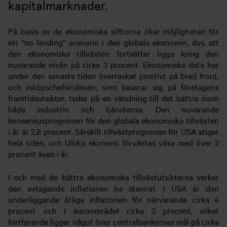
kapitalmarknader.
På basis av de ekonomiska siffrorna ökar möjligheten för
ett ”no landing”-scenario i den globala ekonomin, dvs. att
den ekonomiska tillväxten fortsätter ligga kring den
nuvarande nivån på cirka 3 procent. Ekonomiska data har
under den senaste tiden överraskat positivt på bred front,
och inköpschefsindexen, som baserar sig på företagens
framtidsutsikter, tyder på en vändning till det bättre inom
både industrin och tjänsterna. Den nuvarande
konsensusprognosen för den globala ekonomiska tillväxten
i år är 2,8 procent. Särskilt tillväxtprognosen för USA stiger
hela tiden, och USA:s ekonomi förväntas växa med över 2
procent även i år.
I och med de bättre ekonomiska tillväxtutsikterna verkar
den avtagande inflationen ha stannat. I USA är den
underliggande årliga inflationen för närvarande cirka 4
procent och i euroområdet cirka 3 procent, vilket
fortfarande ligger något över centralbankernas mål på cirka