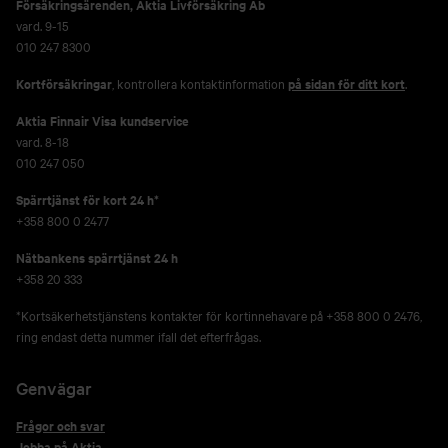
Försäkringsärenden,
Aktia Livförsäkring Ab
vard. 9-15
010 247 8300
Kortförsäkringar
, kontrollera kontaktinformation
på sidan för ditt kort
.
Aktia Finnair Visa kundservice
vard. 8-18
010 247 050
Spärrtjänst för kort 24 h*
+358 800 0 2477
Nätbankens spärrtjänst 24 h
+358 20 333
*Kortsäkerhetstjänstens kontakter för kortinnehavare på +358 800 0 2476,
ring endast detta nummer ifall det efterfrågas.
Genvägar
Frågor och svar
Jobba på Aktia