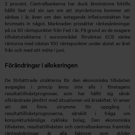
2 procent. Centralbankerna har dock åtminstone hittills
hållit fast vid sin syn om att styrräntorna kommer att
sänkas i år, även om den avtagande inflationstakten har
bromsats in något. Marknaden prissätter räntesänkningar
på ca 60 räntepunkter från Fed i år. På grund av de svagare
tillväxtutsikterna i euroområdet förväntas ECB sänka
räntorna med nästan 100 räntepunkter under slutet av året
från och med sitt möte i juni.
Förändringar i allokeringen
De förbättrade utsikterna för den ekonomiska tillväxten
avspeglas i princip ännu inte alls i företagens
resultattillväxtprognoser, som har hållit sig sånär
oförändrade jämfört med situationen vid årsskiftet. Vi anser
att det finns utrymme för uppgång i
resultattillväxtprognoserna, särskilt i fråga om
konjunkturkänsliga cykliska bolag. Den ekonomiska
tillväxten, resultattillväxten och centralbankernas framtida
räntesänkningar är alla faktorer som stöder