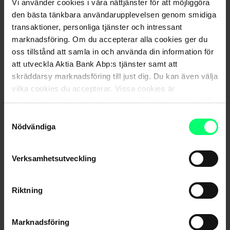
Vi använder cookies i våra nättjänster för att möjliggöra
den bästa tänkbara användarupplevelsen genom smidiga
transaktioner, personliga tjänster och intressant
marknadsföring. Om du accepterar alla cookies ger du
oss tillstånd att samla in och använda din information för
att utveckla Aktia Bank Abp:s tjänster samt att
skräddarsy marknadsföring till just dig. Du kan även välja
vilka cookies du accepterar. Vissa cookies är
obligatoriska för att säkerställa en pålitlig och säker drift
av våra digitala tjänster.
Samtyckesval
Bedrägeriförsök på gång – ge aldrig ut dina uppgifter
Nödvändiga
per telefon, e-post eller sms
Verksamhetsutveckling
Riktning
Marknadsföring