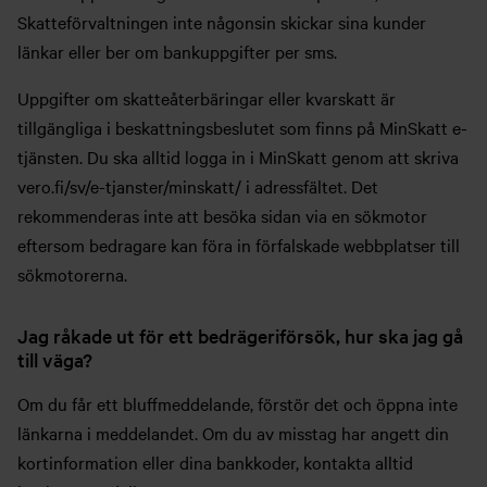
Skatteförvaltningen inte någonsin skickar sina kunder
länkar eller ber om bankuppgifter per sms.
Uppgifter om skatteåterbäringar eller kvarskatt är
tillgängliga i beskattningsbeslutet som finns på MinSkatt e-
tjänsten. Du ska alltid logga in i MinSkatt genom att skriva
vero.fi/sv/e-tjanster/minskatt/ i adressfältet. Det
rekommenderas inte att besöka sidan via en sökmotor
eftersom bedragare kan föra in förfalskade webbplatser till
sökmotorerna.
Jag råkade ut för ett bedrägeriförsök, hur ska jag gå
till väga?
Om du får ett bluffmeddelande, förstör det och öppna inte
länkarna i meddelandet. Om du av misstag har angett din
kortinformation eller dina bankkoder, kontakta alltid