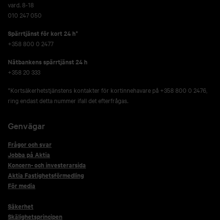
vard. 8-18
010 247 050
Spärrtjänst för kort 24 h*
+358 800 0 2477
Nätbankens spärrtjänst 24 h
+358 20 333
*Kortsäkerhetstjänstens kontakter för kortinnehavare på +358 800 0 2476,
ring endast detta nummer ifall det efterfrågas.
Genvägar
Frågor och svar
Jobba på Aktia
Koncern- och investerarsida
Aktia Fastighetsförmedling
För media
Säkerhet
Skälighetsprincipen