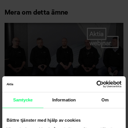
Mera om detta ämne
Inspelning av webinarium: Hur du skyddar dig mot
Samtycke
Information
Om
nätattacker (på finska, för privatkunder)
Bättre tjänster med hjälp av cookies