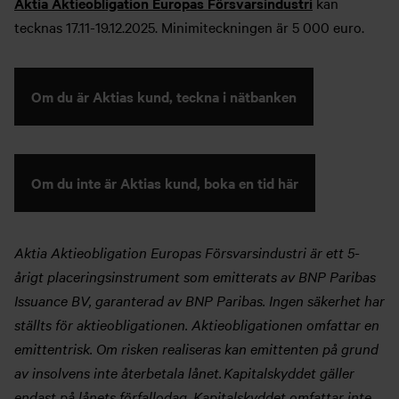
Aktia Aktieobligation Europas Försvarsindustri
kan
tecknas 17.11-19.12.2025. Minimiteckningen är 5 000 euro.
Om du är Aktias kund, teckna i nätbanken
Om du inte är Aktias kund, boka en tid här
Aktia Aktieobligation Europas Försvarsindustri är ett 5-
årigt placeringsinstrument som emitterats av BNP Paribas
Issuance BV, garanterad av BNP Paribas. Ingen säkerhet har
ställts för aktieobligationen. Aktieobligationen omfattar en
emittentrisk. Om risken realiseras kan emittenten på grund
av insolvens inte återbetala lånet. Kapitalskyddet gäller
endast på lånets förfallodag. Kapitalskyddet omfattar inte