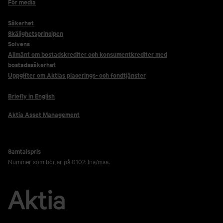
För media
Säkerhet
Skälighetsprincipen
Solvens
Allmänt om bostadskrediter och konsumentkrediter med
bostadssäkerhet
Uppgifter om Aktias placerings- och fondtjänster
Briefly in English
Aktia Asset Management
Samtalspris
Nummer som börjar på 0102: lna/msa.