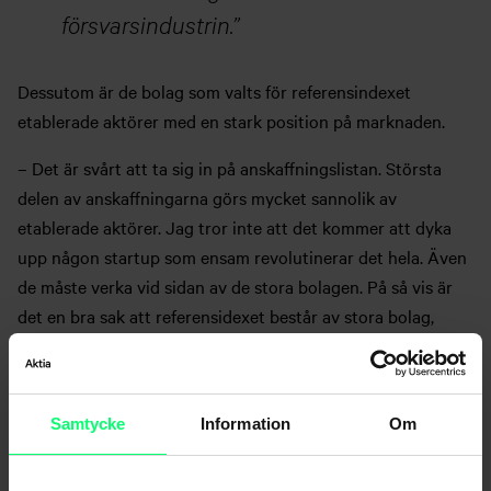
försvarsindustrin.
Dessutom är de bolag som valts för referensindexet
etablerade aktörer med en stark position på marknaden.
– Det är svårt att ta sig in på anskaffningslistan. Största
delen av anskaffningarna görs mycket sannolik av
etablerade aktörer. Jag tror inte att det kommer att dyka
upp någon startup som ensam revolutinerar det hela. Även
de måste verka vid sidan av de stora bolagen. På så vis är
det en bra sak att referensidexet består av stora bolag,
funderar Korpivaara.
Även en eventuell förbättring av läget i Ukraina skulle
kunna minska efterfrågan. En sådan förbättring verkar ändå
Samtycke
Information
Om
inte sannolik åtminstone under den här
observationsperioden.