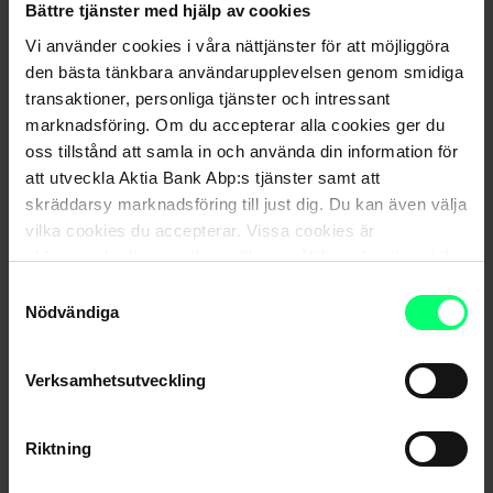
Bättre tjänster med hjälp av cookies
– Om Rysslands situation skulle förändras så att
Vi använder cookies i våra nättjänster för att möjliggöra
tilläggssatsningar på försvaret i Europa inte längre behövs
den bästa tänkbara användarupplevelsen genom smidiga
skulle det förstås ha en negativ inverkan på dessa bolag.
transaktioner, personliga tjänster och intressant
Men å andra sidan hade det varit en bra sak på många
marknadsföring. Om du accepterar alla cookies ger du
oss tillstånd att samla in och använda din information för
andra sätt, betonar Thylin.
att utveckla Aktia Bank Abp:s tjänster samt att
Korpivaara påminner också om att de ökade
skräddarsy marknadsföring till just dig. Du kan även välja
vilka cookies du accepterar. Vissa cookies är
förväntningarna som riktas mot branschen redan har lyft
obligatoriska för att säkerställa en pålitlig och säker drift
aktiernas värderingsnivåer tämligen högt.
av våra digitala tjänster.
Samtyckesval
– Jag tror att vi redan har sett de största uppgångarna.
Nödvändiga
Uppgångar på flera hundra procent kommer knappast mer
att ske men nog kommer det att finnas god tillväxt och
Verksamhetsutveckling
resultatkapacitet även i fortsättningen.
Riktning
En placering skräddarsydd för