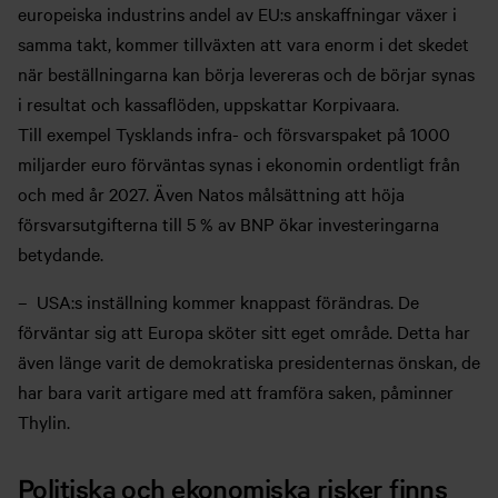
europeiska industrins andel av EU:s anskaffningar växer i
samma takt, kommer tillväxten att vara enorm i det skedet
när beställningarna kan börja levereras och de börjar synas
i resultat och kassaflöden, uppskattar Korpivaara.
Till exempel Tysklands infra- och försvarspaket på 1000
miljarder euro förväntas synas i ekonomin ordentligt från
och med år 2027. Även Natos målsättning att höja
försvarsutgifterna till 5 % av BNP ökar investeringarna
betydande.
– USA:s inställning kommer knappast förändras. De
förväntar sig att Europa sköter sitt eget område. Detta har
även länge varit de demokratiska presidenternas önskan, de
har bara varit artigare med att framföra saken, påminner
Thylin.
Politiska och ekonomiska risker finns