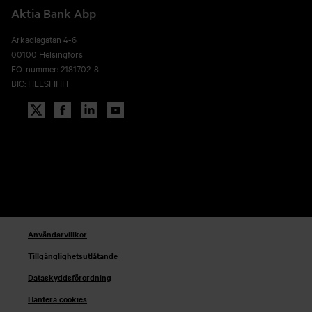
Aktia Bank Abp
Arkadiagatan 4-6
00100 Helsingfors
FO-nummer: 2181702-8
BIC: HELSFIHH
Användarvillkor
Tillgänglighetsutlåtande
Dataskyddsförordning
Hantera cookies