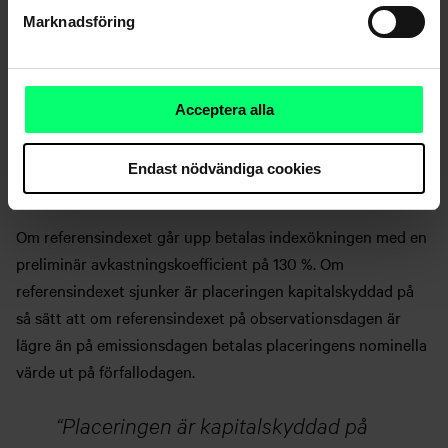
marknadsläget
Marknadsföring
Aktieobligationen skräddarsys alltid för att passa det
rådande marknadsläget och den rådande marknadssynen.
Aktierna i försvarsindustrin har efter att Ukrainakriget bröt
Acceptera alla
ut stigit fort så det finns anledning att förbereda sig på
fluktuationer och rörelserna kan vara stora i båda
Endast nödvändiga cookies
riktningarna.
Om referensindexet går upp betalas indexökningen med en
preliminär avkastningskoefficient på 130 %. Om
referensindexet sjunker är placeringen kapitalskyddad på
så sätt att om referensindexet på observationsdagen är
lägre än på emissionsdagen betalas placeringens nominella
värde ut på förfallodagen.
Placeringen är kapitalskyddad på