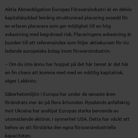
Aktia Aktieobligation Europas Försvarsindustri är en delvis
kapitalskyddad femårig strukturerad placering avsedd för
en erfaren placerare som ger möjlighet till en hög
avkastning med begränsad risk. Placeringens avkastning är
bunden till ett referensindex som följer aktiekursen för tio
ledande europeiska bolag inom försvarsindustrin.
– Om du inte ännu har hoppat på det här temat är det här
en fin chans att komma med med en måttlig kapitalrisk,
säger Lakkisto.
Säkerhetsmiljön i Europa har under de senaste åren
förändrats mer än på flera årtionden. Rysslands anfallskrig
mot Ukraina har avslöjat Europas starka beroende av
utomstående aktörer, i synnerhet USA. Detta har väckt ett
behov av att förstärka den egna försvarsindustriella
kapaciteten.