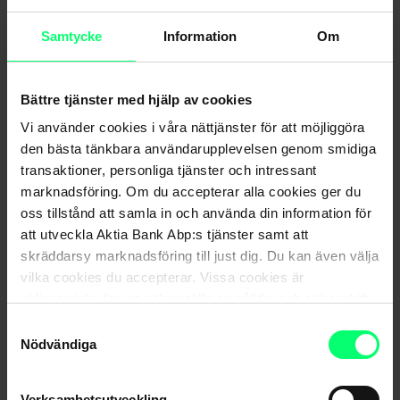
Samtycke
Information
Om
Bättre tjänster med hjälp av cookies
Vi använder cookies i våra nättjänster för att möjliggöra
Inspelning av webinarium: Hur du skyddar dig mot
den bästa tänkbara användarupplevelsen genom smidiga
nätattacker (på finska, för privatkunder)
transaktioner, personliga tjänster och intressant
marknadsföring. Om du accepterar alla cookies ger du
oss tillstånd att samla in och använda din information för
att utveckla Aktia Bank Abp:s tjänster samt att
skräddarsy marknadsföring till just dig. Du kan även välja
vilka cookies du accepterar. Vissa cookies är
obligatoriska för att säkerställa en pålitlig och säker drift
av våra digitala tjänster.
Samtyckesval
Nödvändiga
Verksamhetsutveckling