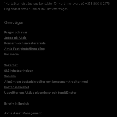
*Kortsäkerhetstjänstens kontakter för kortinnehavare på +358 800 0 2476,
ring endast detta nummer ifall det efterfrågas.
Genvägar
Frågor och svar
Jobba på Aktia
Koncern- och investerarsida
Aktia Fastighetsförmedling
För media
Säkerhet
Skälighetsprincipen
Solvens
Allmänt om bostadskrediter och konsumentkrediter med
bostadssäkerhet
Uppgifter om Aktias placerings- och fondtjänster
Briefly in English
Aktia Asset Management