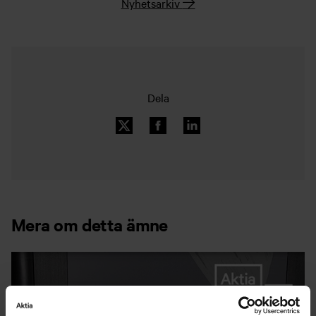
Nyhetsarkiv
Dela
Mera om detta ämne