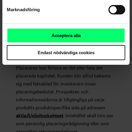
tillbaka senare.
Marknadsföring
Detta är marknadsföringskommunikation. Den
historiska avkastningen är ingen garanti för
Acceptera alla
framtida utveckling. Tidigare resultat ska inte
tolkas som en prognos om framtida avkastning.
Endast nödvändiga cookies
Placeringarnas värde kan stiga eller sjunka.
Placeraren kan förlora en del eller hela det
placerade kapitalet. Kunden bör alltid bekanta
sig med faktablad för investerare innan
placeringsbeslutet. Prospekten och
informationssidorna är tillgängliga på varje
produkts produktspecifika sida på adressen
aktia.fi/sijoituskohteet
. Innehållet skall inte ses
som personlig placeringsrådgivning eller som
personliga rekommendationer.