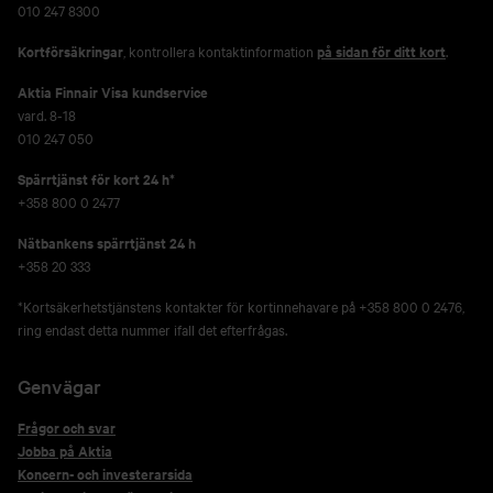
010 247 8300
Kortförsäkringar
, kontrollera kontaktinformation
på sidan för ditt kort
.
Aktia Finnair Visa kundservice
vard. 8-18
010 247 050
Spärrtjänst för kort 24 h*
+358 800 0 2477
Nätbankens spärrtjänst 24 h
+358 20 333
*Kortsäkerhetstjänstens kontakter för kortinnehavare på +358 800 0 2476,
ring endast detta nummer ifall det efterfrågas.
Genvägar
Frågor och svar
Jobba på Aktia
Koncern- och investerarsida