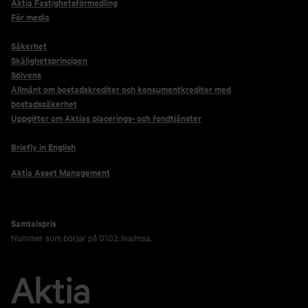
Aktia Fastighetsförmedling
För media
Säkerhet
Skälighetsprincipen
Solvens
Allmänt om bostadskrediter och konsumentkrediter med
bostadssäkerhet
Uppgifter om Aktias placerings- och fondtjänster
Briefly in English
Aktia Asset Management
Samtalspris
Nummer som börjar på 0102: lna/msa.