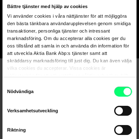
olika placeringsfonder, indexfonder,
Bättre tjänster med hjälp av cookies
ränteinstrument och alternativa placeringar
Vi använder cookies i våra nättjänster för att möjliggöra
(t.ex. råvaror).
den bästa tänkbara användarupplevelsen genom smidiga
transaktioner, personliga tjänster och intressant
marknadsföring. Om du accepterar alla cookies ger du
oss tillstånd att samla in och använda din information för
att utveckla Aktia Bank Abp:s tjänster samt att
skräddarsy marknadsföring till just dig. Du kan även välja
vilka cookies du accepterar. Vissa cookies är
Bekanta dig med Aktias
obligatoriska för att säkerställa en pålitlig och säker drift
Förvaltningsportföljer
av våra digitala tjänster.
Samtyckesval
Nödvändiga
Verksamhetsutveckling
Produktinformationen kunde int laddas just nu.
Riktning
Du kan försöka
ladda om sidan
eller komma