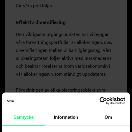
för våra portföljer.
Effektiv diversifiering
Den viktigaste utgångspunkten när vi bygger
våra förvaltningsportföljer är allokeringen, dvs.
diversifieringen mellan olika tillgångsslag. Vårt
allokeringsteam följer aktivt med marknaderna
och beaktar rörelserna inom världsekonomin i
vår allokeringssyn som ständigt uppdateras.
Fördelningen av olika placeringsobjekt som
förvaltningsportföljerna innehåller varierar
enligt den aktuella allokeringssynen inom de
gränser som fastställts för varje portfölj.
Samtycke
Information
Om
Placeringsobjekten i portföljerna är globalt
diversifierade och består per tillgångsslag av