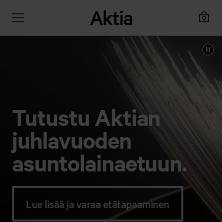
Tutustu Aktian
juhlavuoden
asuntolaina­etuun.
Lue lisää ja varaa etätapaaminen