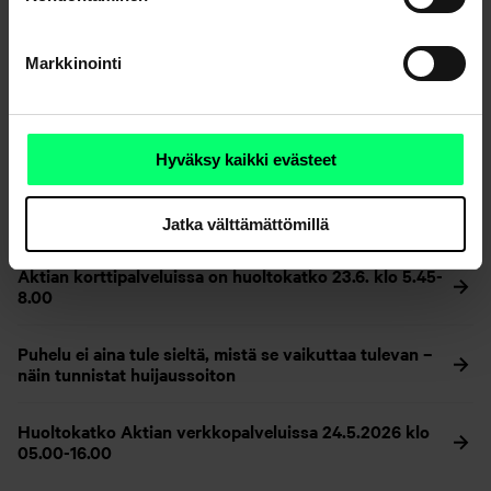
Tiedotteet
Markkinointi
Aktia Asunnot+ -erikoissijoitusrahastossa lunastuksia
rajoitetaan
Hyväksy kaikki evästeet
Aktia Toimitilakiinteistöt -erikoissijoitusrahastossa
lunastuksia rajoitetaan ja uusien lunastusten
ilmoitusaika pitenee
Jatka välttämättömillä
Aktian korttipalveluissa on huoltokatko 23.6. klo 5.45-
8.00
Puhelu ei aina tule sieltä, mistä se vaikuttaa tulevan –
näin tunnistat huijaussoiton
Huoltokatko Aktian verkkopalveluissa 24.5.2026 klo
05.00-16.00