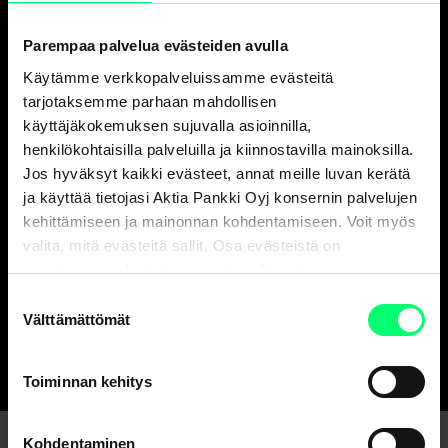
Parempaa palvelua evästeiden avulla
Käytämme verkkopalveluissamme evästeitä
tarjotaksemme parhaan mahdollisen
käyttäjäkokemuksen sujuvalla asioinnilla,
henkilökohtaisilla palveluilla ja kiinnostavilla mainoksilla.
”Kukaan ei ole isompi kuin tiimi” – Alexandra
Singh Montell oppii yhdessä tiimin ja asiakkaiden
Jos hyväksyt kaikki evästeet, annat meille luvan kerätä
kanssa
ja käyttää tietojasi Aktia Pankki Oyj konsernin palvelujen
kehittämiseen ja mainonnan kohdentamiseen. Voit myös
Blogit ja artikkelit
Henkilö- ja yritysasiakkaat
valita, mitä evästeitä sallit. Osa evästeistä on
sivustojemme luotettavan ja turvallisen toiminnan
kannalta välttämättömiä.
Suostumuksen
Uutisarkistoon
Välttämättömät
valinta
Toiminnan kehitys
Kohdentaminen