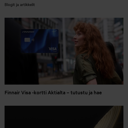
Blogit ja artikkelit
Finnair Visa -kortti Aktialta – tutustu ja hae