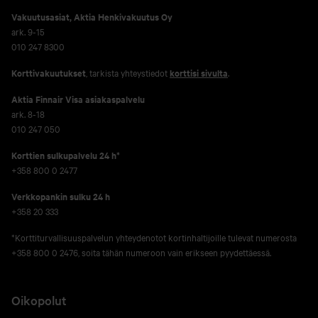
Vakuutusasiat, Aktia Henkivakuutus Oy
ark. 9-15
010 247 8300
Korttivakuutukset
, tarkista yhteystiedot
korttisi sivulta
.
Aktia Finnair Visa asiakaspalvelu
ark. 8-18
010 247 050
Korttien sulkupalvelu 24 h*
+358 800 0 2477
Verkko­pankin sulku 24 h
+358 20 333
*Korttiturvallisuuspalvelun yhteydenotot kortinhaltijoille tulevat numerosta
+358 800 0 2476, soita tähän numeroon vain erikseen pyydettäessä.
Oikopolut