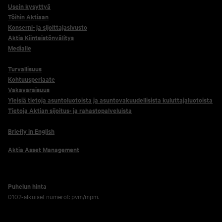
Usein kysyttyä
Töihin Aktiaan
Konserni- ja sijoittajasivusto
Aktia Kiinteistönvälitys
Medialle
Turvallisuus
Kohtuusperiaate
Vakavaraisuus
Yleisiä tietoja asuntoluotoista ja asuntovakuudellisista kuluttajaluotoista
Tietoja Aktian sijoitus- ja rahastopalveluista
Briefly in English
Aktia Asset Management
Puhelun hinta
0102-alkuiset numerot: pvm/mpm.