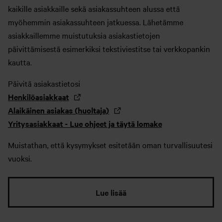
kaikille asiakkaille sekä asiakassuhteen alussa että
myöhemmin asiakassuhteen jatkuessa. Lähetämme
asiakkaillemme muistutuksia asiakastietojen
päivittämisestä esimerkiksi tekstiviestitse tai verkkopankin
kautta.
Päivitä asiakastietosi
Henkilöasiakkaat
Alaikäinen asiakas (huoltaja)
Yritysasiakkaat - Lue ohjeet ja täytä lomake
Muistathan, että kysymykset esitetään oman turvallisuutesi
vuoksi.
Lue lisää