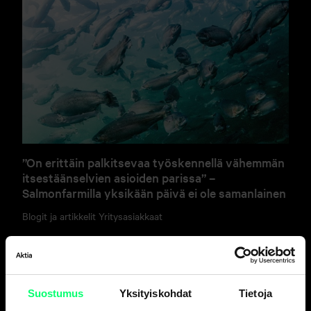
”On erittäin palkitsevaa työskennellä vähemmän
itsestäänselvien asioiden parissa” –
Salmonfarmilla yksikään päivä ei ole samanlainen
Blogit ja artikkelit
Yritysasiakkaat
Suostumus
Yksityiskohdat
Tietoja