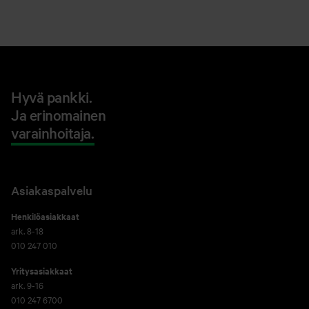
Hyvä pankki.
Ja erinomainen
varainhoitaja.
Asiakaspalvelu
Henkilöasiakkaat
ark. 8-18
010 247 010
Yritysasiakkaat
ark. 9-16
010 247 6700