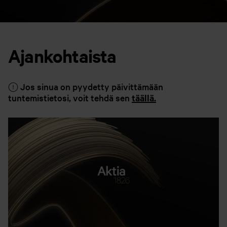
Ajankohtaista
Jos sinua on pyydetty päivittämään
tuntemistietosi, voit tehdä sen
täällä.