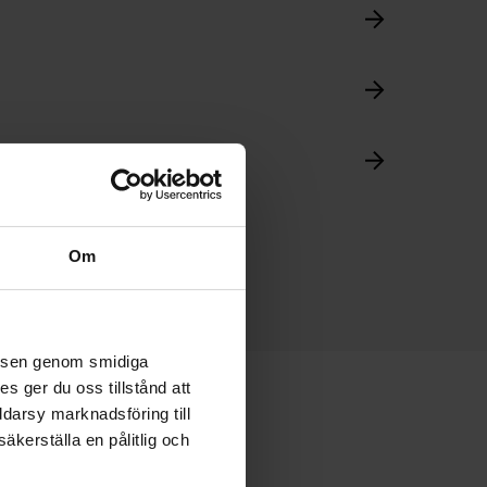
Om
velsen genom smidiga
s ger du oss tillstånd att
ddarsy marknadsföring till
äkerställa en pålitlig och