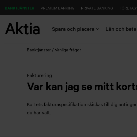
BANKTJÄNSTER
PREMIUM BANKING
PRIVATE BANKING
FÖRETAG
Spara och placera
Lån och beta
Banktjänster
Vanliga frågor
Fakturering
Var kan jag se mitt kor
Kortets fakturaspecifikation skickas till dig antingen
du har valt.