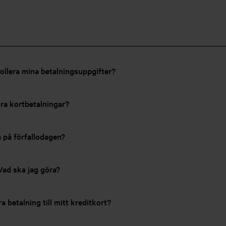
rollera mina betalningsuppgifter?
ågra kortbetalningar?
a på förfallodagen?
Vad ska jag göra?
a betalning till mitt kreditkort?