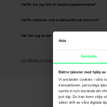
Varför har jag fått en betalningspåminnelse?
Varför stämmer inte kreditsaldot på mitt kort?
När kan jag se den betalade amorteringen i kortets
Samtycke
Gå tillbaka till sidan – Kort
Bättre tjänster med hjälp av
Vi använder cookies i våra n
transaktioner, personliga tjä
samla in och använda din info
just dig. Du kan även välja vi
säker drift av våra digitala tjä