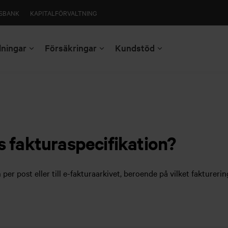
SBANK
KAPITALFÖRVALTNING
lningar
Försäkringar
Kundstöd
ts fakturaspecifikation?
 per post eller till e-fakturaarkivet, beroende på vilket faktureri