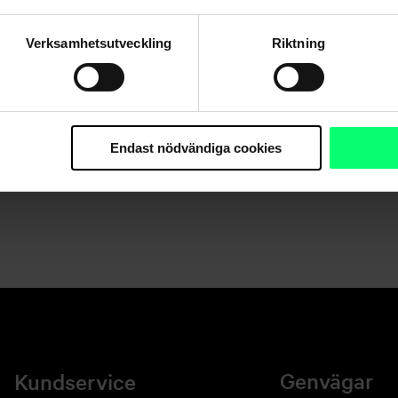
Verksamhetsutveckling
Riktning
Hittar du inte det du söker?
Kundservice
Endast nödvändiga cookies
Skicka ett meddelande till oss via nätbanken
Genvägar
Kundservice