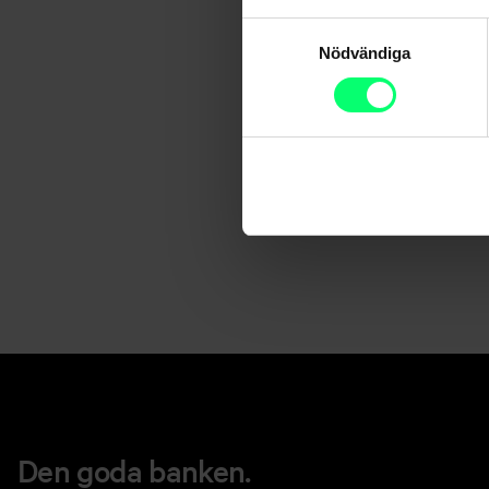
Samtyckesval
Nödvändiga
Den goda banken.