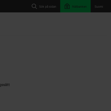
Sök på sidan
Nätbanken
Suomi
ngssätt