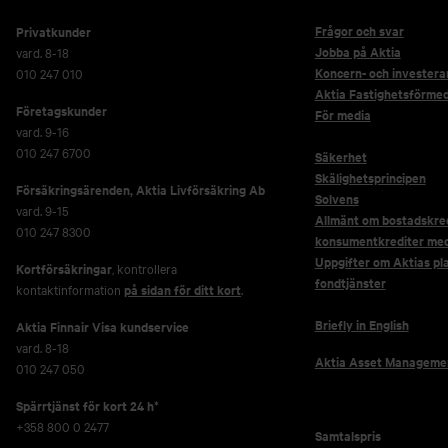
Frågor och svar
Privatkunder
Jobba på Aktia
vard. 8-18
Koncern- och investera
010 247 010
Aktia Fastighetsförmed
Företagskunder
För media
vard. 9-16
010 247 6700
Säkerhet
Skälighetsprincipen
Försäkringsärenden,
Aktia Livförsäkring Ab
Solvens
vard. 9-15
Allmänt om bostadskred
010 247 8300
konsumentkrediter me
Uppgifter om Aktias pl
Kortförsäkringar
, kontrollera
fondtjänster
kontaktinformation
på sidan för ditt kort
.
Briefly in English
Aktia Finnair Visa kundservice
vard. 8-18
Aktia Asset Manageme
010 247 050
Spärrtjänst för kort 24 h*
+358 800 0 2477
Samtalspris