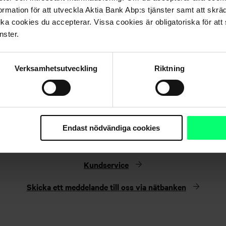
rmation för att utveckla Aktia Bank Abp:s tjänster samt att skrä
lka cookies du accepterar. Vissa cookies är obligatoriska för att s
nster.
Verksamhetsutveckling
Riktning
Hittar du inte det du söker?
Endast nödvändiga cookies
Kundservice
Skicka ett meddelande till oss via nätbanken