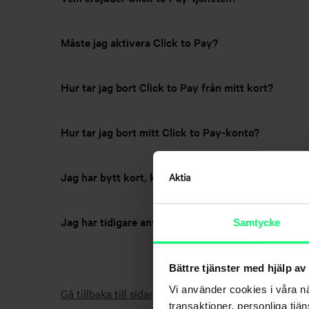
Måste jag aktivera Click to Pay?
Hur tar jag bort Click to Pay från mitt kort?
Hur tar jag bort mitt Click to Pay-konto?
Jag har bytt kort, kan jag fortsätta använda Click
Jag har tidigare använt Click to Pay då det erbjudit
Samtycke
Bättre tjänster med hjälp av
Vi använder cookies i våra n
Gå tillbaka till sidan – Kort
transaktioner, personliga tjä