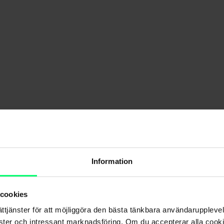
 to Pay automatiskt med mitt nya kort?
s av Visa, ska jag återaktivera Click to Pay?
Information
 cookies
ättjänster för att möjliggöra den bästa tänkbara användarupple
nster och intressant marknadsföring. Om du accepterar alla cookie