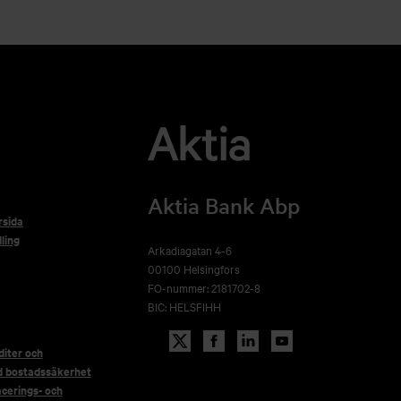
Aktia Bank Abp
rsida
ling
Arkadiagatan 4-6
00100 Helsingfors
FO-nummer: 2181702-8
BIC: HELSFIHH
iter och
d bostadssäkerhet
acerings- och