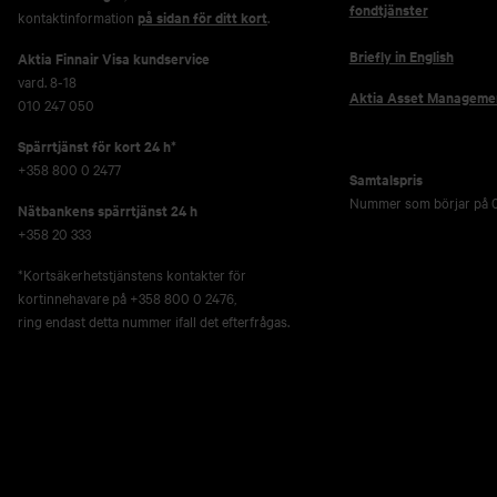
fondtjänster
kontaktinformation
på sidan för ditt kort
.
Briefly in English
Aktia Finnair Visa kundservice
vard. 8-18
Aktia Asset Manageme
010 247 050
Spärrtjänst för kort 24 h*
+358 800 0 2477
Samtalspris
Nummer som börjar på 0
Nätbankens spärrtjänst 24 h
+358 20 333
*Kortsäkerhetstjänstens kontakter för
kortinnehavare på +358 800 0 2476,
ring endast detta nummer ifall det efterfrågas.