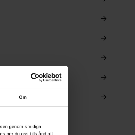
Om
velsen genom smidiga
s ger du oss tillstånd att