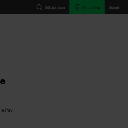
Sök på sidan
Nätbanken
Suomi
le
gle Pay