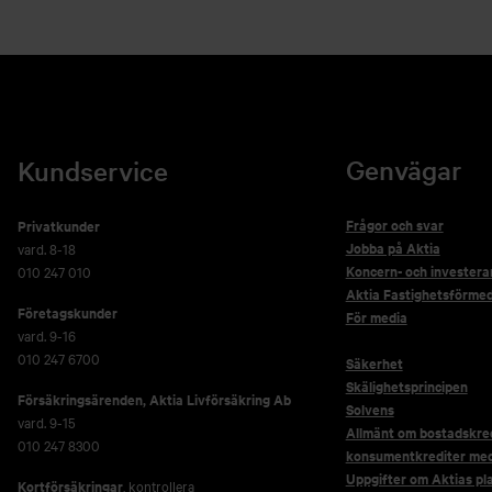
Genvägar
Kundservice
Frågor och svar
Privatkunder
Jobba på Aktia
vard. 8-18
Koncern- och investera
010 247 010
Aktia Fastighetsförmed
Företagskunder
För media
vard. 9-16
010 247 6700
Säkerhet
Skälighetsprincipen
Försäkringsärenden,
Aktia Livförsäkring Ab
Solvens
vard. 9-15
Allmänt om bostadskred
010 247 8300
konsumentkrediter me
Uppgifter om Aktias pl
Kortförsäkringar
, kontrollera