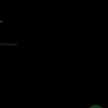
nt
102: lna/msa.