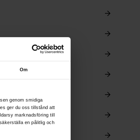
Om
velsen genom smidiga
s ger du oss tillstånd att
ddarsy marknadsföring till
äkerställa en pålitlig och