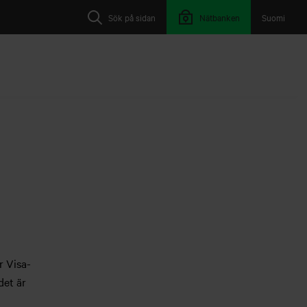
Sök på sidan
Nätbanken
Suomi
r Visa-
det är