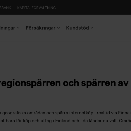
SBANK
KAPITALFÖRVALTNING
lningar
Försäkringar
Kundstöd
 regionspärren och spärren av
geografiska områden och spärra internetköp i realtid via Finnai
et bara för köp och uttag i Finland och i de länder du valt. Områ