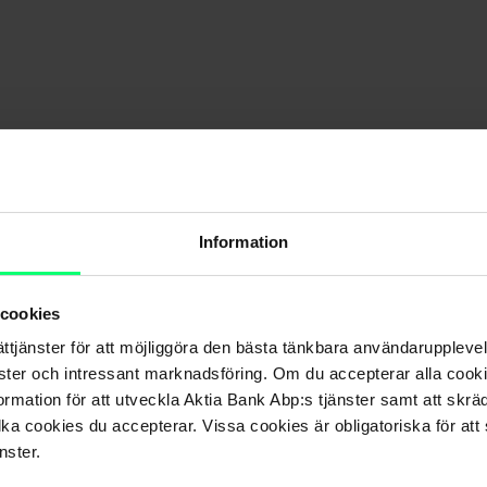
Information
enomförd?
 cookies
et?
ättjänster för att möjliggöra den bästa tänkbara användarupple
nster och intressant marknadsföring. Om du accepterar alla cookie
let utomlands?
rmation för att utveckla Aktia Bank Abp:s tjänster samt att skrä
lka cookies du accepterar. Vissa cookies är obligatoriska för att s
nster.