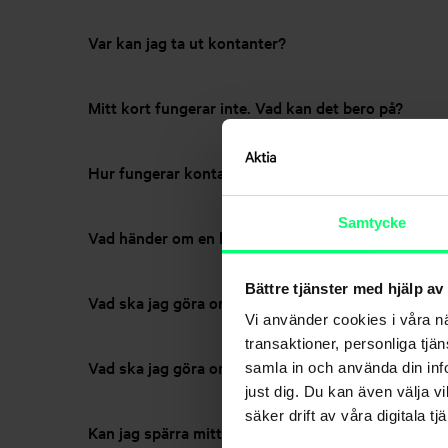
Var kan jag ta ut kontanter?
Mitt kort fungerar inte. Vad kan det bero på?
Hur fungerar kontaktlös betalning?
Samtycke
Vad händer om en betalning har blivit felaktigt g
Bättre tjänster med hjälp av
Vad ska jag göra om mitt tappas bort eller blir stul
Vi använder cookies i våra n
transaktioner, personliga tjä
Vad ska jag göra om mitt tappas bort eller blir stu
samla in och använda din info
just dig. Du kan även välja vi
säker drift av våra digitala tjä
Kan jag spärra mitt kort tillfälligt?