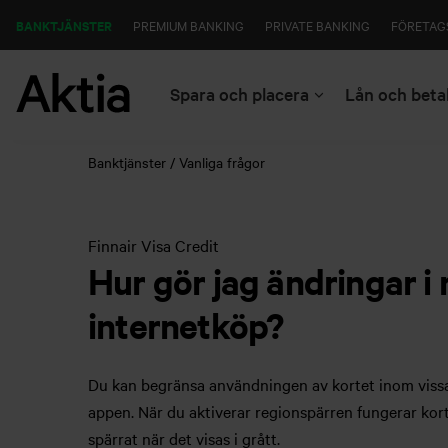
BANKTJÄNSTER
PREMIUM BANKING
PRIVATE BANKING
FÖRETAG
Spara och placera
Lån och beta
Banktjänster
Vanliga frågor
Finnair Visa Credit
Hur gör jag ändringar i
internetköp?
Du kan begränsa användningen av kortet inom vissa 
appen. När du aktiverar regionspärren fungerar kort
spärrat när det visas i grått.