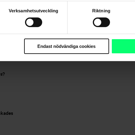
Verksamhetsutveckling
Riktning
g inte Avios på medlemskontot?
Endast nödvändiga cookies
 jag använder?
os?
yckades