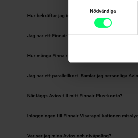
Samtyckesval
Nödvändiga
Hur bekräftar jag internetköp?
Jag har ett Finnair Visa Credit-kort, varför ser ja
Hur många Finnair Avios samlar jag för varje euro
Jag har ett parallellkort. Samlar jag personliga Avi
När läggs Avios till mitt Finnair Plus-konto?
Inloggningen till Finnair Visa-applikationen missl
Var ser jag mina Avios och nivåpoäng?