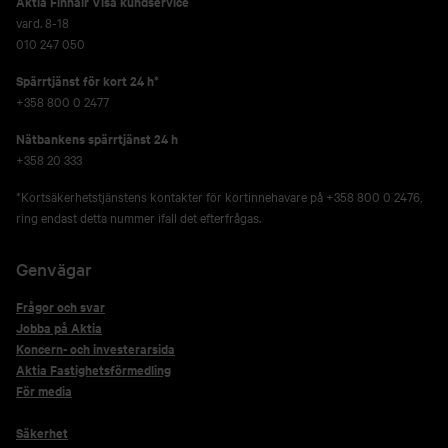
Aktia Finnair Visa kundservice
vard. 8-18
010 247 050
Spärrtjänst för kort 24 h*
+358 800 0 2477
Nätbankens spärrtjänst 24 h
+358 20 333
*Kortsäkerhetstjänstens kontakter för kortinnehavare på +358 800 0 2476,
ring endast detta nummer ifall det efterfrågas.
Genvägar
Frågor och svar
Jobba på Aktia
Koncern- och investerarsida
Aktia Fastighetsförmedling
För media
Säkerhet