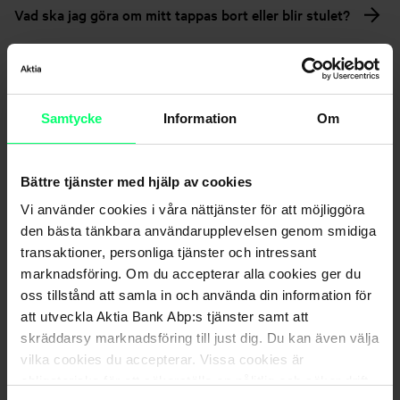
Vad ska jag göra om mitt tappas bort eller blir stulet?
Vad ska jag göra om mitt tappas bort eller blir stulet
utomlands?
Samtycke
Information
Om
Kan jag spärra mitt kort tillfälligt?
Bättre tjänster med hjälp av cookies
Hur bekräftar jag internetköp?
Vi använder cookies i våra nättjänster för att möjliggöra
den bästa tänkbara användarupplevelsen genom smidiga
transaktioner, personliga tjänster och intressant
Jag har ett Finnair Visa Credit-kort, varför ser jag inte
marknadsföring. Om du accepterar alla cookies ger du
Avios på medlemskontot?
oss tillstånd att samla in och använda din information för
att utveckla Aktia Bank Abp:s tjänster samt att
Hur många Finnair Avios samlar jag för varje euro jag
skräddarsy marknadsföring till just dig. Du kan även välja
använder?
vilka cookies du accepterar. Vissa cookies är
obligatoriska för att säkerställa en pålitlig och säker drift