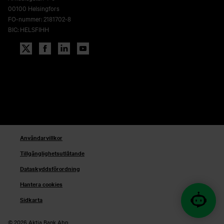
00100 Helsingfors
FO-nummer: 2181702-8
BIC: HELSFIHH
Användarvillkor
Tillgänglighetsutlåtande
Dataskyddsförordning
Hantera cookies
Sidkarta
© 2026 Aktia Bank Abp