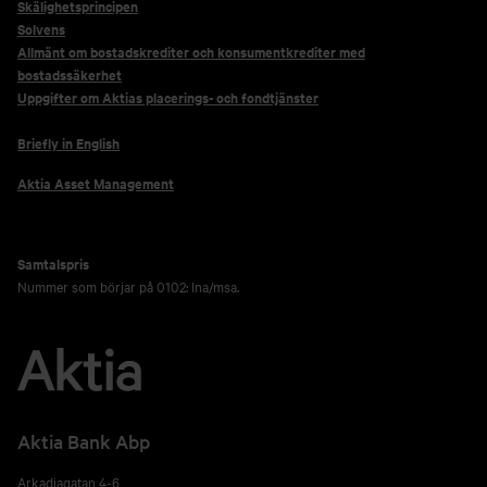
Skälighetsprincipen
Solvens
Allmänt om bostadskrediter och konsumentkrediter med
bostadssäkerhet
Uppgifter om Aktias placerings- och fondtjänster
Briefly in English
Aktia Asset Management
Samtalspris
Nummer som börjar på 0102: lna/msa.
Aktia Bank Abp
Arkadiagatan 4-6