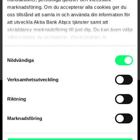
marknadsföring. Om du accepterar alla cookies ger du
oss tillstånd att samla in och använda din information för
Hittar du inte det du söker?
att utveckla Aktia Bank Abp:s tjänster samt att
skräddarsy marknadsföring till just dig. Du kan även välja
Kundservice
vilka cookies du accepterar. Vissa cookies är
obligatoriska för att säkerställa en pålitlig och säker drift
Skicka ett meddelande till oss via nätbanken
av våra digitala tjänster.
Samtyckesval
Nödvändiga
Verksamhetsutveckling
Riktning
Den goda banken.
Och suveräna
kapitalförvaltaren.
Marknadsföring