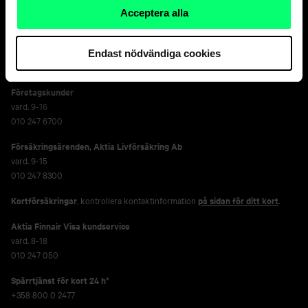
Kundservice
Acceptera alla
Privatkunder
vard. 8-18
Endast nödvändiga cookies
010 247 010
Företagskunder
vard. 9-16
010 247 6700
Försäkringsärenden,
Aktia Livförsäkring Ab
vard. 9-15
010 247 8300
Kortförsäkringar
, kontrollera kontaktinformation
på sidan för ditt kort
.
Aktia Finnair Visa kundservice
vard. 8-18
010 247 050
Spärrtjänst för kort 24 h*
+358 800 0 2477