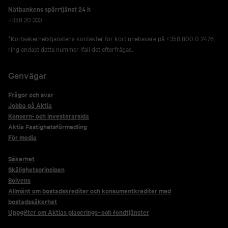
Nätbankens spärrtjänst 24 h
+358 20 333
*Kortsäkerhetstjänstens kontakter för kortinnehavare på +358 800 0 2476,
ring endast detta nummer ifall det efterfrågas.
Genvägar
Frågor och svar
Jobba på Aktia
Koncern- och investerarsida
Aktia Fastighetsförmedling
För media
Säkerhet
Skälighetsprincipen
Solvens
Allmänt om bostadskrediter och konsumentkrediter med
bostadssäkerhet
Uppgifter om Aktias placerings- och fondtjänster