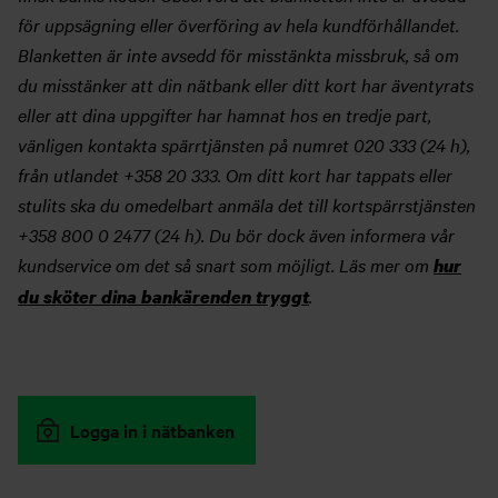
för uppsägning eller överföring av hela kundförhållandet.
Blanketten är inte avsedd för misstänkta missbruk, så om
du misstänker att din nätbank eller ditt kort har äventyrats
eller att dina uppgifter har hamnat hos en tredje part,
vänligen kontakta spärrtjänsten på numret 020 333 (24 h),
från utlandet +358 20 333. Om ditt kort har tappats eller
stulits ska du omedelbart anmäla det till kortspärrstjänsten
+358 800 0 2477 (24 h). Du bör dock även informera vår
kundservice om det så snart som möjligt. Läs mer om
hur
.
du sköter dina bankärenden tryggt
Logga in i nätbanken