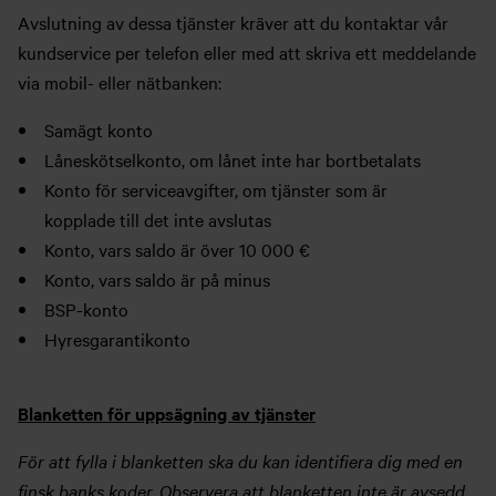
Avslutning av dessa tjänster kräver att du kontaktar vår
kundservice per telefon eller med att skriva ett meddelande
via mobil- eller nätbanken:
Samägt konto
Låneskötselkonto, om lånet inte har bortbetalats
Konto för serviceavgifter, om tjänster som är
kopplade till det inte avslutas
Konto, vars saldo är över 10 000 €
Konto, vars saldo är på minus
BSP-konto
Hyresgarantikonto
Blanketten för uppsägning av tjänster
För att fylla i blanketten ska du kan identifiera dig med en
finsk banks koder. Observera att blanketten inte är avsedd