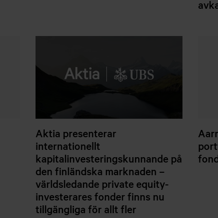
avk
a
Aktia presenterar
Aarn
internationellt
port
kapitalinvesteringskunnande på
fon
den finländska marknaden –
världsledande private equity-
investerares fonder finns nu
tillgängliga för allt fler