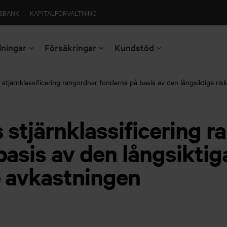
SBANK
KAPITALFÖRVALTNING
lningar
Försäkringar
Kundstöd
stjärnklassificering rangordnar fonderna på basis av den långsiktiga ris
 stjärnklassificering r
basis av den långsiktig
e avkastningen