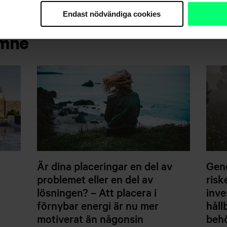
Endast nödvändiga cookies
ämne
Är dina placeringar en del av
Gen
problemet eller en del av
risk
lösningen? – Att placera i
inve
förnybar energi är nu mer
håll
motiverat än någonsin
behö