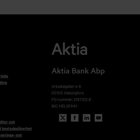
Aktia Bank Abp
rsida
ling
Arkadiagatan 4-6
00100 Helsingfors
FO-nummer: 2181702-8
BIC: HELSFIHH
iter och
d bostadssäkerhet
acerings- och