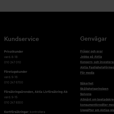
Genvägar
Kundservice
Frågor och svar
Privatkunder
Jobba på Aktia
vard. 8-18
Koncern- och investera
010 247 010
Aktia Fastighetsförmed
Företagskunder
För media
vard. 9-16
010 247 6700
Säkerhet
Skälighetsprincipen
Försäkringsärenden,
Aktia Livförsäkring Ab
Solvens
vard. 9-15
Allmänt om bostadskred
010 247 8300
konsumentkrediter me
Uppgifter om Aktias pl
Kortförsäkringar
, kontrollera