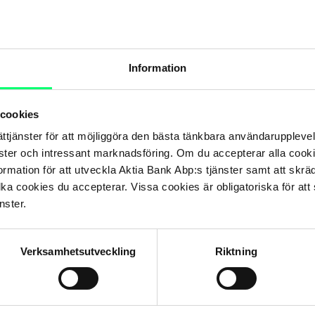
ag Ab. Aktia Bank Abp fungerar som ombud för Aktia Fondbolag
fficiella dokument för fonder vilka förvaltas av Aktia Fondbolag
gängliga utan avgift på svenska och finska på Aktias verksamhetss
Information
 cookies
ättjänster för att möjliggöra den bästa tänkbara användarupple
nster och intressant marknadsföring. Om du accepterar alla cookie
rmation för att utveckla Aktia Bank Abp:s tjänster samt att skrä
lka cookies du accepterar. Vissa cookies är obligatoriska för att s
nster.
Dela
Verksamhetsutveckling
Riktning