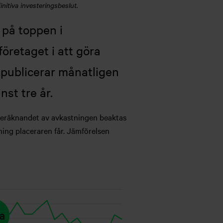
nitiva investeringsbeslut.
 på toppen i
retaget i att göra
 publicerar månatligen
nst tre år.
 beräknandet av avkastningen beaktas
ning placeraren får. Jämförelsen