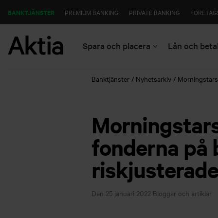
BANKTJÄNSTER
PREMIUM BANKING
PRIVATE BANKING
FÖRETAG
Spara och placera
Lån och beta
Banktjänster
Nyhetsarkiv
Morningstars 
Morningstars
fonderna på 
riskjusterad
Den 25 januari 2022
Bloggar och artiklar