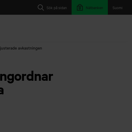
Sök på sidan
Nätbanken
Suomi
kjusterade avkastningen
angordnar
a