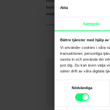
Fonderna förvaltas av Aktia Fondbol
basfakta för investerare och övriga o
meddelande till investerare finns till
Samtycke
Bättre tjänster med hjälp av
Vi använder cookies i våra n
transaktioner, personliga tjä
samla in och använda din info
just dig. Du kan även välja vi
säker drift av våra digitala tjä
Samtyckesval
Nödvändiga