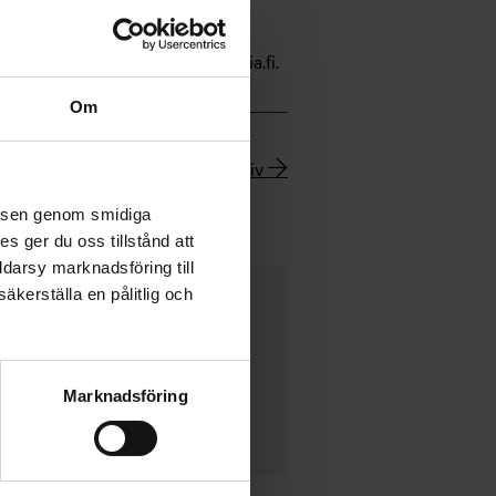
 Ab. Stadgarna, fondprospekten,
 Ab samt Aktia Bank Abp:s
tällen eller på adressen www.aktia.fi.
Om
Nyhetsarkiv
velsen genom smidiga
s ger du oss tillstånd att
ddarsy marknadsföring till
äkerställa en pålitlig och
Marknadsföring