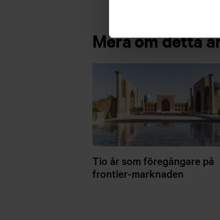
Mera om detta 
Tio år som föregångare på
frontier-marknaden