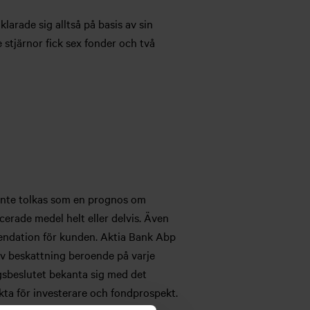
larade sig alltså på basis av sin
 stjärnor fick sex fonder och två
a inte tolkas som en prognos om
cerade medel helt eller delvis. Även
mendation för kunden. Aktia Bank Abp
av beskattning beroende på varje
ngsbeslutet bekanta sig med det
akta för investerare och fondprospekt.