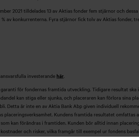
ber 2021 tilldelades 13 av Aktias fonder fem stjärnor och dessa k
% av konkurrenterna. Fyra stjärnor fick tolv av Aktias fonder, tre
 ansvarsfulla investerande
här
.
garanti för fondernas framtida utveckling. Tidigare resultat sk
dandel kan stiga eller sjunka, och placeraren kan förlora sina pla
li. Detta är inte en av Aktia Bank Abp given individuell rekom
ens placeringsverksamhet. Kundens framtida resultatet omfattas 
 som kan förändras i framtiden. Kunden bör alltid innan placeri
 kostnader och risker, vilka framgår till exempel ur fondens basf