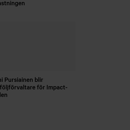
astningen
i Pursiainen blir
följförvaltare för Impact-
den