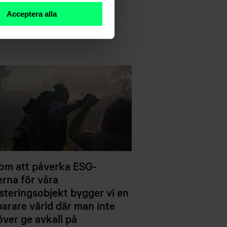
Acceptera alla
om att påverka ESG-
erna för våra
steringsobjekt bygger vi en
barare värld där man inte
ver ge avkall på