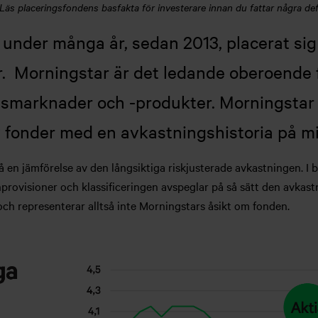
s placeringsfondens basfakta för investerare innan du fattar några defi
 under många år, sedan 2013, placerat sig
 Morningstar är det ledande oberoende fö
gsmarknader och -produkter. Morningstar
v fonder med en avkastningshistoria på mi
 en jämförelse av den långsiktiga riskjusterade avkastningen. I
provisioner och klassificeringen avspeglar på så sätt den avkast
 och representerar alltså inte Morningstars åsikt om fonden.