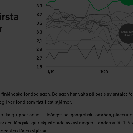
a finländska fondbolagen. Bolagen har valts på basis av antalet f
 i var fond som fått flest stjärnor.
lika grupper enligt tillgångsslag, geografiskt område, placeringss
v den långsiktiga riskjusterade avkastningen. Fonderna får 1–5 s
rocenten får en stjärna.