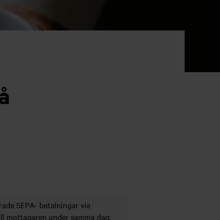
å
rerade SEPA- betalningar via
till mottagaren under samma dag.