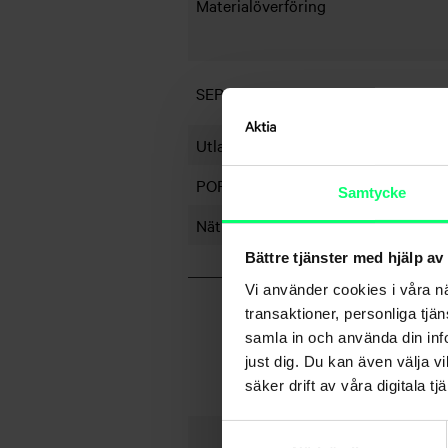
Materialöverföring
SEPA-gireringar
Utlandsbetalningar
POPS-ilgiron på kontor
Samtycke
Nätbanken har dagsavbrott 20.00
Bättre tjänster med hjälp av
Vi använder cookies i våra n
transaktioner, personliga tjä
samla in och använda din info
just dig. Du kan även välja vi
säker drift av våra digitala tjä
Samtyckesval