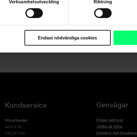
Verksamhetsutveckling
Riktning
Dela
Endast nödvändiga cookies
Genvägar
Kundservice
Frågor och svar
Privatkunder
Jobba på Aktia
vard. 8-18
Koncern- och investera
010 247 010