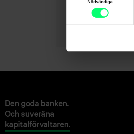
Nödvändiga
Den goda banken.
Och suveräna
kapitalförvaltaren.