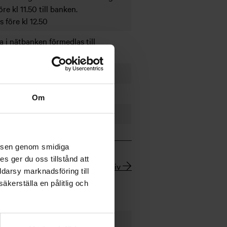
re kl 11.50 till banken.
 före kl 12.50
a i nätbanken förmedlas till
Om
velsen genom smidiga
s ger du oss tillstånd att
Nyhetsarkiv
ddarsy marknadsföring till
äkerställa en pålitlig och