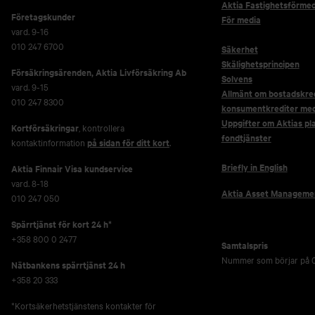
Aktia Fastighetsförmed
Företagskunder
För media
vard. 9-16
010 247 6700
Säkerhet
Skälighetsprincipen
Försäkringsärenden,
Aktia Livförsäkring Ab
Solvens
vard. 9-15
Allmänt om bostadskred
010 247 8300
konsumentkrediter me
Uppgifter om Aktias pl
Kortförsäkringar
, kontrollera
fondtjänster
kontaktinformation
på sidan för ditt kort
.
Briefly in English
Aktia Finnair Visa kundservice
vard. 8-18
Aktia Asset Manageme
010 247 050
Spärrtjänst för kort 24 h*
+358 800 0 2477
Samtalspris
Nummer som börjar på 0
Nätbankens spärrtjänst 24 h
+358 20 333
*Kortsäkerhetstjänstens kontakter för