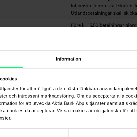
Inhemska ilgiron skall skickas fö
Utlandsbetalningar skall skickas
Före kl. 15.50 betalningar gjord
mottagaren under samma dag.
kl. 14.00.
Ilgiron kan skickas tills 13.30.
Information
 cookies
ättjänster för att möjliggöra den bästa tänkbara användarupple
nster och intressant marknadsföring. Om du accepterar alla cookie
rmation för att utveckla Aktia Bank Abp:s tjänster samt att skrä
lka cookies du accepterar. Vissa cookies är obligatoriska för att s
nster.