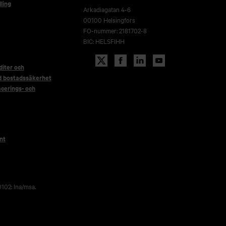
ling
Arkadiagatan 4-6
00100 Helsingfors
FO-nummer: 2181702-8
BIC: HELSFIHH
iter och
d bostadssäkerhet
acerings- och
nt
102: lna/msa.