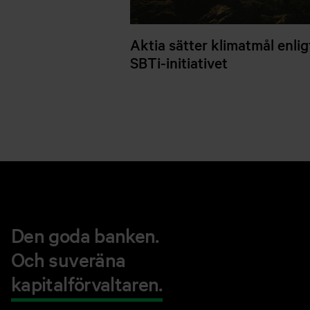
Aktia sätter klimatmål enlig
SBTi-initiativet
Den goda banken.
Och suveräna
kapitalförvaltaren.