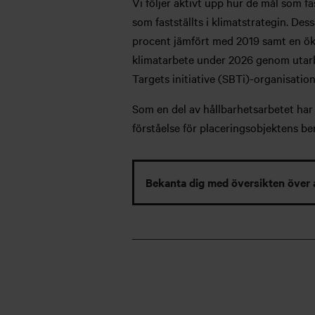
Vi följer aktivt upp hur de mål som fa
som fastställts i klimatstrategin. De
procent jämfört med 2019 samt en ökni
klimatarbete under 2026 genom utarbe
Targets initiative (SBTi)-organisation
Som en del av hållbarhetsarbetet har 
förståelse för placeringsobjektens b
Bekanta dig med översikten över 