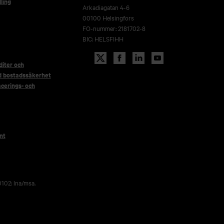
ling
Arkadiagatan 4-6
00100 Helsingfors
FO-nummer: 2181702-8
BIC: HELSFIHH
iter och
d bostadssäkerhet
acerings- och
nt
102: lna/msa.