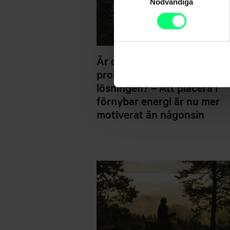
Nödvändiga
Är dina placeringar en del a
problemet eller en del av
lösningen? – Att placera i
förnybar energi är nu mer
motiverat än någonsin