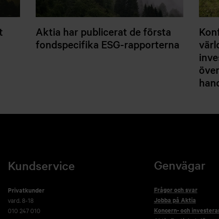
t
Aktia har publicerat de första
Konf
fondspecifika ESG-rapporterna
värl
inve
över
hand
Genvägar
Kundservice
Frågor och svar
Privatkunder
Jobba på Aktia
vard. 8-18
Koncern- och investera
010 247 010