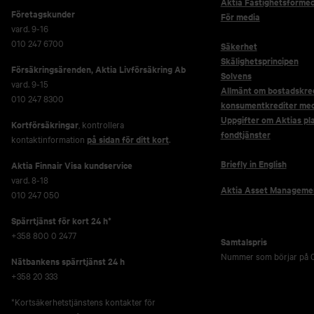
Aktia Fastighetsförmed
Företagskunder
För media
vard. 9-16
010 247 6700
Säkerhet
Skälighetsprincipen
Försäkringsärenden,
Aktia Livförsäkring Ab
Solvens
vard. 9-15
Allmänt om bostadskred
010 247 8300
konsumentkrediter me
Uppgifter om Aktias pl
Kortförsäkringar
, kontrollera
fondtjänster
kontaktinformation
på sidan för ditt kort
.
Briefly in English
Aktia Finnair Visa kundservice
vard. 8-18
Aktia Asset Manageme
010 247 050
Spärrtjänst för kort 24 h*
+358 800 0 2477
Samtalspris
Nummer som börjar på 0
Nätbankens spärrtjänst 24 h
+358 20 333
*Kortsäkerhetstjänstens kontakter för