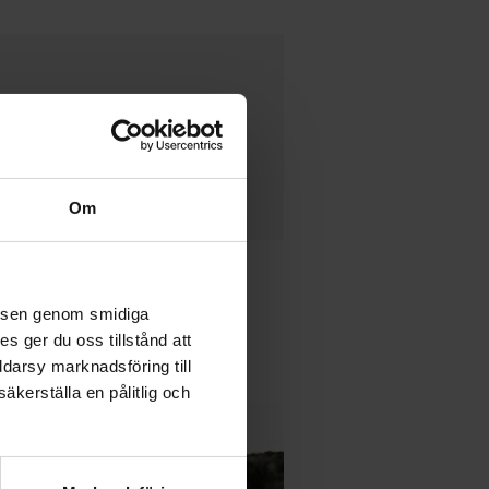
Om
velsen genom smidiga
s ger du oss tillstånd att
ddarsy marknadsföring till
äkerställa en pålitlig och