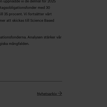
ngen uppnådde vi de delmål för 2025
retagsobligationsfonder med 30
l 35 procent. Vi fortsätter vårt
r att skickas till Science Based
gationsfonderna. Analysen stärker vår
giska mångfalden.
Nyhetsarkiv