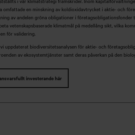
stställts i vår klimatstrategi framskrider. Inom kapitalförvaltni
ssa omfattade en minskning av koldioxidavtrycket i aktie- och fö
ng av andelen gröna obligationer i företagsobligationsfonder til
ta vetenskapsbaserade klimatmål på medellång sikt, vilka komme
en för validering.
vi uppdaterat biodiversitetsanalysen för aktie- och företagsobli
eroenden av ekosystemtjänster samt deras påverkan på den biolo
ansvarsfullt investerande här