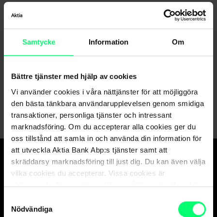
Samtycke
Information
Om
Hittar du inte det du söker?
Kundservice
Bättre tjänster med hjälp av cookies
Vi använder cookies i våra nättjänster för att möjliggöra
Skicka ett meddelande till oss via nätbanken
den bästa tänkbara användarupplevelsen genom smidiga
transaktioner, personliga tjänster och intressant
marknadsföring. Om du accepterar alla cookies ger du
oss tillstånd att samla in och använda din information för
att utveckla Aktia Bank Abp:s tjänster samt att
skräddarsy marknadsföring till just dig. Du kan även välja
Den goda banken.
vilka cookies du accepterar. Vissa cookies är
Och suveräna
obligatoriska för att säkerställa en pålitlig och säker drift
av våra digitala tjänster.
kapitalförvaltaren.
Samtyckesval
Nödvändiga