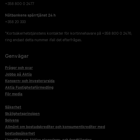
+358 800 0 2477
Nätbankens spärrtjänst 24 h
+358 20 333
*Kortsäkerhetstjänstens kontakter för kortinnehavare på +358 800 0 2476,
ring endast detta nummer ifall det efterfrågas.
Genvägar
Frågor och svar
Jobba på Aktia
Koncern- och investerarsida
Aktia Fastighetsförmedling
För media
Säkerhet
Skälighetsprincipen
Solvens
Allmänt om bostadskrediter och konsumentkrediter med
bostadssäkerhet
Uppgifter om Aktias placerings- och fondtjänster