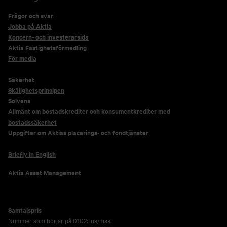
Frågor och svar
Jobba på Aktia
Koncern- och investerarsida
Aktia Fastighetsförmedling
För media
Säkerhet
Skälighetsprincipen
Solvens
Allmänt om bostadskrediter och konsumentkrediter med
bostadssäkerhet
Uppgifter om Aktias placerings- och fondtjänster
Briefly in English
Aktia Asset Management
Samtalspris
Nummer som börjar på 0102: lna/msa.