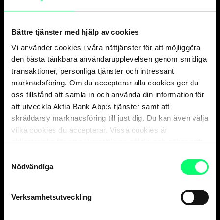
Bättre tjänster med hjälp av cookies
Vi använder cookies i våra nättjänster för att möjliggöra
den bästa tänkbara användarupplevelsen genom smidiga
transaktioner, personliga tjänster och intressant
Ingen är större än sitt team” – Alexandra Singh
marknadsföring. Om du accepterar alla cookies ger du
Montell lär sig tillsammans med teamet och
oss tillstånd att samla in och använda din information för
kunderna
att utveckla Aktia Bank Abp:s tjänster samt att
Bloggar och artiklar
Person- och företagskunder
skräddarsy marknadsföring till just dig. Du kan även välja
vilka cookies du accepterar. Vissa cookies är
obligatoriska för att säkerställa en pålitlig och säker drift
Nyhetsarkiv
av våra digitala tjänster.
Samtyckesval
Nödvändiga
Verksamhetsutveckling