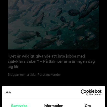
“Det är väldigt givande att inte jobba med
självklara saker” – På Salmonfarm är ingen dag
sig lik
Bloggar och artiklar
Företagskunder
Samtycke
Information
Om