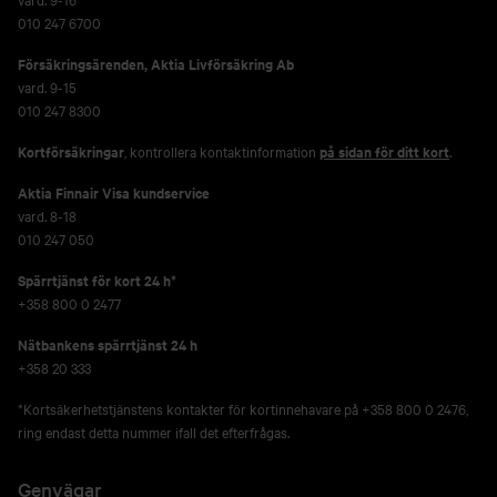
010 247 6700
Försäkringsärenden,
Aktia Livförsäkring Ab
vard. 9-15
010 247 8300
Kortförsäkringar
, kontrollera kontaktinformation
på sidan för ditt kort
.
Aktia Finnair Visa kundservice
vard. 8-18
010 247 050
Spärrtjänst för kort 24 h*
+358 800 0 2477
Nätbankens spärrtjänst 24 h
+358 20 333
*Kortsäkerhetstjänstens kontakter för kortinnehavare på +358 800 0 2476,
ring endast detta nummer ifall det efterfrågas.
Genvägar