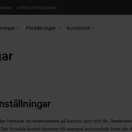
SBANK
KAPITALFÖRVALTNING
lningar
Försäkringar
Kundstöd
gar
nställningar
dan hanterar du smeknamnen på konton, kort och lån. Smeknamne
. Det förvalda kontot kommer till exempel automatiskt fram när d