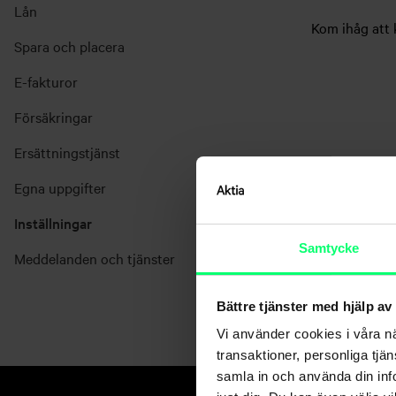
Lån
Kom ihåg att k
Spara och placera
E-fakturor
Försäkringar
Ersättningstjänst
Egna uppgifter
Inställningar
Samtycke
Meddelanden och tjänster
Bättre tjänster med hjälp av
Vi använder cookies i våra n
transaktioner, personliga tjä
samla in och använda din info