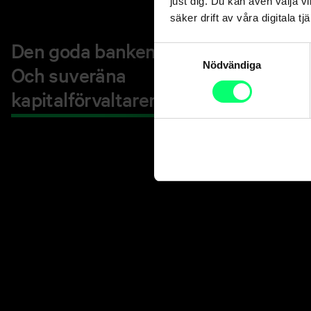
just dig. Du kan även välja vi
säker drift av våra digitala tjä
Den goda banken.
Samtyckesval
Nödvändiga
Och suveräna
kapitalförvaltaren.