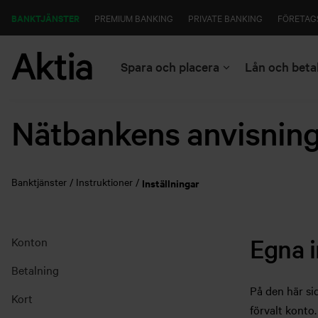
BANKTJÄNSTER
PREMIUM BANKING
PRIVATE BANKING
FÖRETAG
Spara och placera
Lån och beta
Nätbankens anvisnin
Banktjänster
Instruktioner
Inställningar
Egna i
Konton
Betalning
På den här si
Kort
förvalt konto