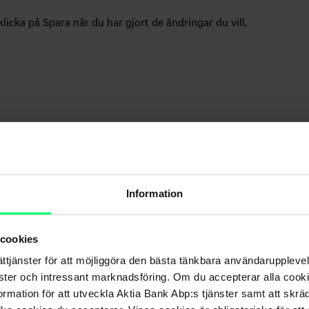
licka på Spara när du har gjort de ändringar du vill.
Information
 cookies
ättjänster för att möjliggöra den bästa tänkbara användarupple
nster och intressant marknadsföring. Om du accepterar alla cookie
rmation för att utveckla Aktia Bank Abp:s tjänster samt att skrä