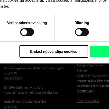
lka cookies du accepterar. Vissa cookies är obligatoriska för att s
nster.
Genvägar
Kundservice
Verksamhetsutveckling
Riktning
Frågor och svar
Privatkunder
Jobba på Aktia
vard. 8-18
Koncern- och investera
010 247 010
Aktia Fastighetsförmed
Företagskunder
För media
Endast nödvändiga cookies
vard. 9-16
010 247 6700
Säkerhet
Skälighetsprincipen
Försäkringsärenden,
Aktia Livförsäkring Ab
Solvens
vard. 9-15
Allmänt om bostadskred
010 247 8300
konsumentkrediter me
Uppgifter om Aktias pl
Kortförsäkringar
, kontrollera
fondtjänster
kontaktinformation
på sidan för ditt kort
.
Briefly in English
Aktia Finnair Visa kundservice
vard. 8-18