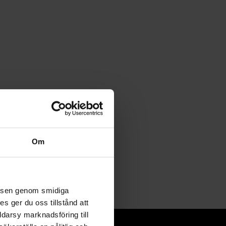
Om
velsen genom smidiga
s ger du oss tillstånd att
ddarsy marknadsföring till