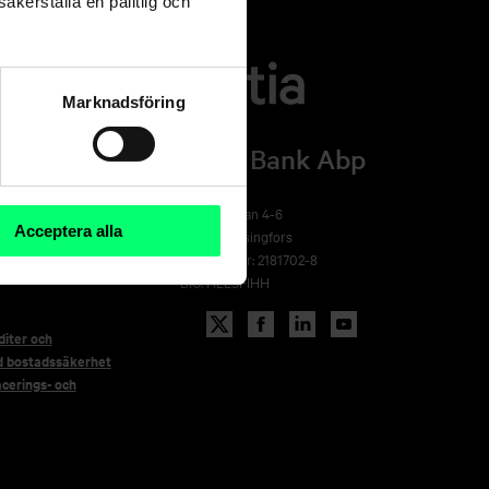
äkerställa en pålitlig och
Marknadsföring
Aktia Bank Abp
rsida
ling
Arkadiagatan 4-6
Acceptera alla
00100 Helsingfors
FO-nummer: 2181702-8
BIC: HELSFIHH
iter och
d bostadssäkerhet
acerings- och