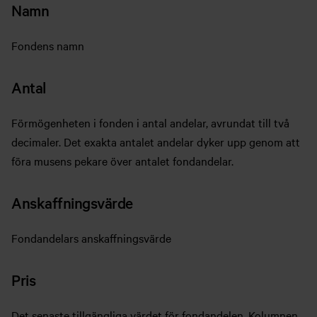
Namn
Fondens namn
Antal
Förmögenheten i fonden i antal andelar, avrundat till två
decimaler. Det exakta antalet andelar dyker upp genom att
föra musens pekare över antalet fondandelar.
Anskaffningsvärde
Fondandelars anskaffningsvärde
Pris
Det senaste tillgängliga värdet för fondandelen. Kolumnen