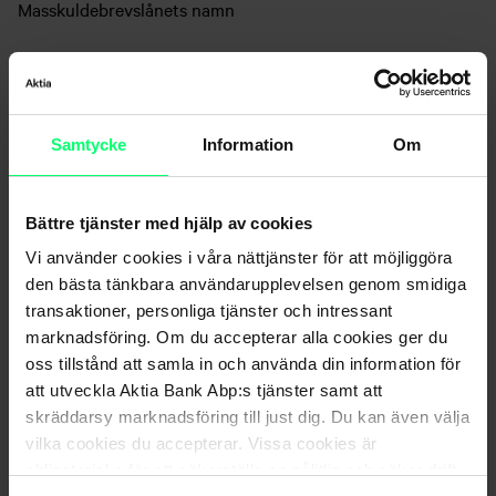
Masskuldebrevslånets namn
Antal
Ägandet i masskuldebrevslånet uttryckt i det nominella
Samtycke
Information
Om
värdet.
Anskaffningsvärde
Bättre tjänster med hjälp av cookies
Vi använder cookies i våra nättjänster för att möjliggöra
Anskaffningsvärdet för masskuldebrevslånet. Informationen
den bästa tänkbara användarupplevelsen genom smidiga
visas ifall alla anskaffningspriserna finns till Aktias
transaktioner, personliga tjänster och intressant
kännedom.
marknadsföring. Om du accepterar alla cookies ger du
oss tillstånd att samla in och använda din information för
att utveckla Aktia Bank Abp:s tjänster samt att
Pris
skräddarsy marknadsföring till just dig. Du kan även välja
vilka cookies du accepterar. Vissa cookies är
Det senaste tillgängliga värdet för masskuldebrevslånet.
obligatoriska för att säkerställa en pålitlig och säker drift
Kolumnen visas inte på sidan Sammandrag.