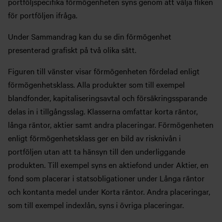
portföljspecifika förmögenheten syns genom att välja fliken
för portföljen ifråga.
Under Sammandrag kan du se din förmögenhet
presenterad grafiskt på två olika sätt.
Figuren till vänster visar förmögenheten fördelad enligt
förmögenhetsklass. Alla produkter som till exempel
blandfonder, kapitaliseringsavtal och försäkringssparande
delas in i tillgångsslag. Klasserna omfattar korta räntor,
långa räntor, aktier samt andra placeringar. Förmögenheten
enligt förmögenhetsklass ger en bild av risknivån i
portföljen utan att ta hänsyn till den underliggande
produkten. Till exempel syns en aktiefond under Aktier, en
fond som placerar i statsobligationer under Långa räntor
och kontanta medel under Korta räntor. Andra placeringar,
som till exempel indexlån, syns i övriga placeringar.