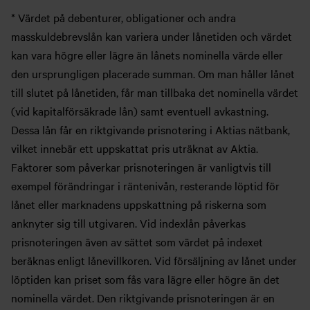
* Värdet på debenturer, obligationer och andra
masskuldebrevslån kan variera under lånetiden och värdet
kan vara högre eller lägre än lånets nominella värde eller
den ursprungligen placerade summan. Om man håller lånet
till slutet på lånetiden, får man tillbaka det nominella värdet
(vid kapitalförsäkrade lån) samt eventuell avkastning.
Dessa lån får en riktgivande prisnotering i Aktias nätbank,
vilket innebär ett uppskattat pris uträknat av Aktia.
Faktorer som påverkar prisnoteringen är vanligtvis till
exempel förändringar i räntenivån, resterande löptid för
lånet eller marknadens uppskattning på riskerna som
anknyter sig till utgivaren. Vid indexlån påverkas
prisnoteringen även av sättet som värdet på indexet
beräknas enligt lånevillkoren. Vid försäljning av lånet under
löptiden kan priset som fås vara lägre eller högre än det
nominella värdet. Den riktgivande prisnoteringen är en