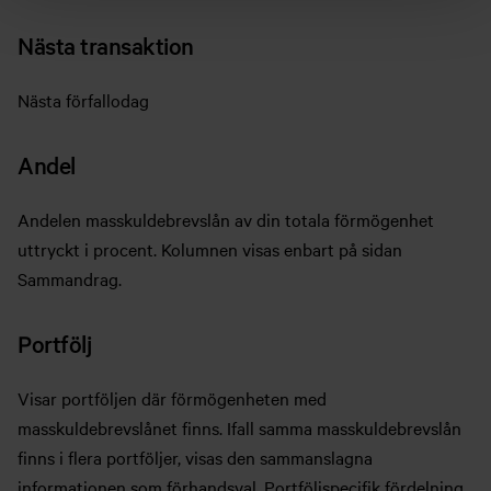
Nästa transaktion
Nästa förfallodag
Andel
Andelen masskuldebrevslån av din totala förmögenhet
uttryckt i procent. Kolumnen visas enbart på sidan
Sammandrag.
Portfölj
Visar portföljen där förmögenheten med
masskuldebrevslånet finns. Ifall samma masskuldebrevslån
finns i flera portföljer, visas den sammanslagna
informationen som förhandsval. Portföljspecifik fördelning