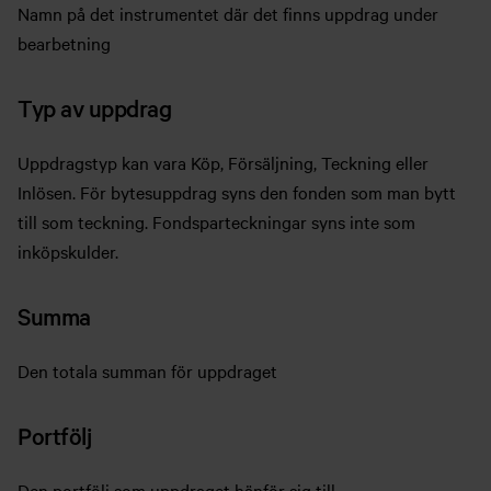
Namn på det instrumentet där det finns uppdrag under
bearbetning
Typ av uppdrag
Uppdragstyp kan vara Köp, Försäljning, Teckning eller
Inlösen. För bytesuppdrag syns den fonden som man bytt
till som teckning. Fondsparteckningar syns inte som
inköpskulder.
Summa
Den totala summan för uppdraget
Portfölj
Den portfölj som uppdraget hänför sig till