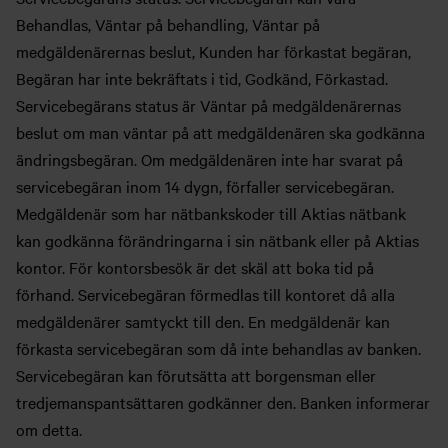
Behandlas, Väntar på behandling, Väntar på
medgäldenärernas beslut, Kunden har förkastat begäran,
Begäran har inte bekräftats i tid, Godkänd, Förkastad.
Servicebegärans status är Väntar på medgäldenärernas
beslut om man väntar på att medgäldenären ska godkänna
ändringsbegäran. Om medgäldenären inte har svarat på
servicebegäran inom 14 dygn, förfaller servicebegäran.
Medgäldenär som har nätbankskoder till Aktias nätbank
kan godkänna förändringarna i sin nätbank eller på Aktias
kontor. För kontorsbesök är det skäl att boka tid på
förhand. Servicebegäran förmedlas till kontoret då alla
medgäldenärer samtyckt till den. En medgäldenär kan
förkasta servicebegäran som då inte behandlas av banken.
Servicebegäran kan förutsätta att borgensman eller
tredjemanspantsättaren godkänner den. Banken informerar
om detta.