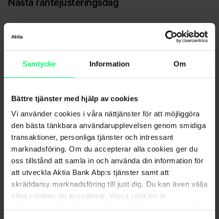
Nästa räntejusteringsdag
Fältet visar dagen då räntan på ditt lån justeras följande
gång. I ett lån med rörlig ränta bibehålls referensräntans
värde under räntebestämningsperioden.
Samtycke
Information
Om
Räntebestämningsperiodens längd framgår av namnet på
referensräntan. Ränteuppgifterna för räntestödslån får du
på kontoret.
Bättre tjänster med hjälp av cookies
Vi använder cookies i våra nättjänster för att möjliggöra
Låneskötselkonto
den bästa tänkbara användarupplevelsen genom smidiga
transaktioner, personliga tjänster och intressant
Fältet visar det konto som debiteras med lånets
marknadsföring. Om du accepterar alla cookies ger du
betalningsrater. Om låneraterna faktureras med separat
oss tillstånd att samla in och använda din information för
betalningsavi är fältet tomt. Om det är möjligt att ändra
att utveckla Aktia Bank Abp:s tjänster samt att
lånets skötselkonto kan du göra det via länken Ändring av
skräddarsy marknadsföring till just dig. Du kan även välja
vilka cookies du accepterar. Vissa cookies är
skötselkonto.
obligatoriska för att säkerställa en pålitlig och säker drift