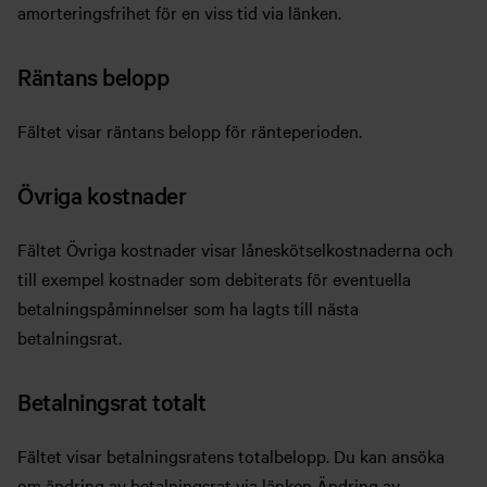
amorteringsfrihet för en viss tid via länken.
Räntans belopp
Fältet visar räntans belopp för ränteperioden.
Övriga kostnader
Fältet Övriga kostnader visar låneskötselkostnaderna och
till exempel kostnader som debiterats för eventuella
betalningspåminnelser som ha lagts till nästa
betalningsrat.
Betalningsrat totalt
Fältet visar betalningsratens totalbelopp. Du kan ansöka
om ändring av betalningsrat via länken Ändring av