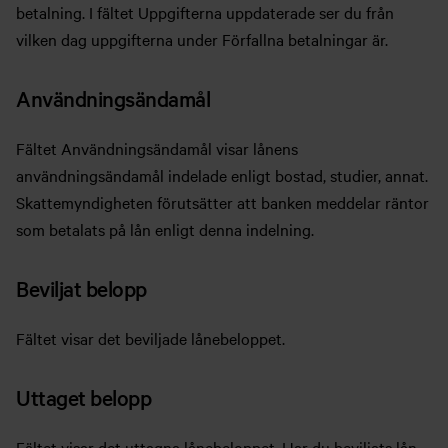
betalning. I fältet Uppgifterna uppdaterade ser du från
vilken dag uppgifterna under Förfallna betalningar är.
Användningsändamål
Fältet Användningsändamål visar lånens
användningsändamål indelade enligt bostad, studier, annat.
Skattemyndigheten förutsätter att banken meddelar räntor
som betalats på lån enligt denna indelning.
Beviljat belopp
Fältet visar det beviljade lånebeloppet.
Uttaget belopp
Fältet visar det uttagna lånebeloppet. Har du beviljats lån