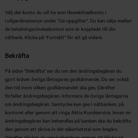
Välj det konto du vill ha som låneskötselkonto i
rullgardinsmenyn under "Ge uppgifter". Du kan välja mellan
de betalningsrörelsekonton som är kopplade till din
nätbank. Klicka på "Fortsätt" för att gå vidare.
Bekräfta
På sidan "Bekräfta" ser du om den ändringsbegäran du
gjort kräver övriga låntagares godkännande. Du ser också
den tid inom vilken godkännandet ska ges. Därefter
förfaller ändringsbegäran. Informera de övriga låntagarna
om ändringsbegäran. Samtycke kan ges i nätbanken, på
kontoret eller genom att ringa Aktia Kundservice. Innan en
ändringsbegäran kan behandlas på banken ska du bekräfta
den genom att skriva in det säkerhetstal som begärs.
Därefter skickar du servicebegäran genom att klicka på