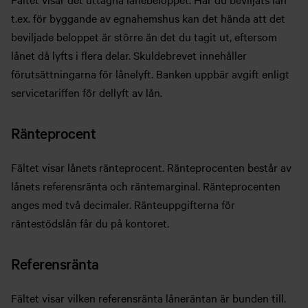
t.ex. för byggande av egnahemshus kan det hända att det
beviljade beloppet är större än det du tagit ut, eftersom
lånet då lyfts i flera delar. Skuldebrevet innehåller
förutsättningarna för lånelyft. Banken uppbär avgift enligt
servicetariffen för dellyft av lån.
Ränteprocent
Fältet visar lånets ränteprocent. Ränteprocenten består av
lånets referensränta och räntemarginal. Ränteprocenten
anges med två decimaler. Ränteuppgifterna för
räntestödslån får du på kontoret.
Referensränta
Fältet visar vilken referensränta låneräntan är bunden till.